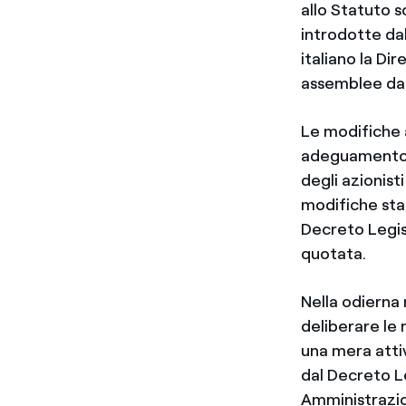
allo Statuto s
introdotte da
italiano la Di
assemblee da p
Le modifiche 
adeguamento d
degli azionist
modifiche stat
Decreto Legisl
quotata.
Nella odierna 
deliberare le 
una mera atti
dal Decreto L
Amministrazion