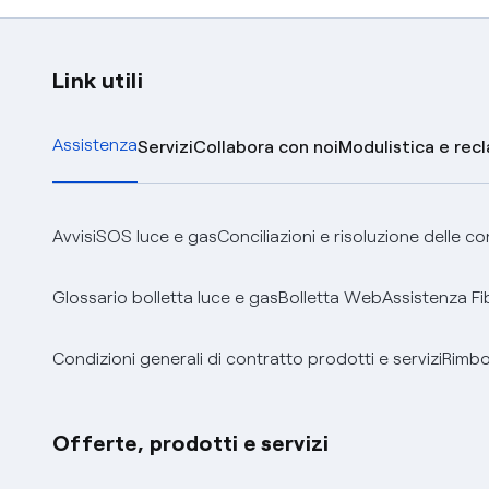
Link utili
Assistenza
Servizi
Collabora con noi
Modulistica e rec
Avvisi
SOS luce e gas
Conciliazioni e risoluzione delle c
Glossario bolletta luce e gas
Bolletta Web
Assistenza Fi
Condizioni generali di contratto prodotti e servizi
Rimbor
Offerte, prodotti e servizi