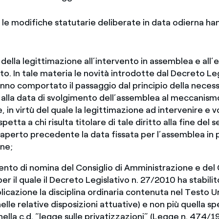
, le modifiche statutarie deliberate in data odierna ha
a della legittimazione all’intervento in assemblea e all’
oto. In tale materia le novità introdotte dal Decreto Leg
no comportato il passaggio dal principio della necessa
i alla data di svolgimento dell’assemblea al meccanismo
 in virtù del quale la legittimazione ad intervenire e v
etta a chi risulta titolare di tale diritto alla fine del
aperto precedente la data fissata per l’assemblea in 
ne;
ento di nomina del Consiglio di Amministrazione e del 
per il quale il Decreto Legislativo n. 27/2010 ha stabil
licazione la disciplina ordinaria contenuta nel Testo U
elle relative disposizioni attuative) e non più quella sp
ella c.d. “legge sulle privatizzazioni” (Legge n. 474/1