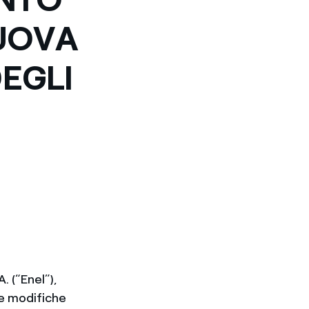
UOVA
DEGLI
. (“Enel”),
ne modifiche