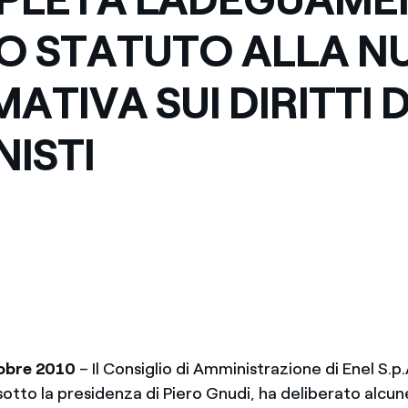
O STATUTO ALLA N
ATIVA SUI DIRITTI 
NISTI
obre 2010
– Il Consiglio di Amministrazione di Enel S.p.A
 sotto la presidenza di Piero Gnudi, ha deliberato alcu