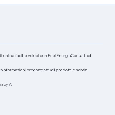
 online facili e veloci con Enel Energia
Contattaci
ra
Informazioni precontrattuali prodotti e servizi
vacy AI