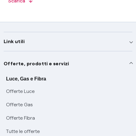
Scarica
Link utili
Assistenza
Offerte, prodotti e servizi
Avvisi
Servizi
Luce, Gas e Fibra
Offerte Luce
SOS luce e gas
Servizio di salvaguardia
Collabora con noi
Offerte Gas
Conciliazioni e risoluzione delle controversie
Servizio default di distribuzione
Sponsorizzazioni
Modulistica e reclami
Offerte Fibra
Negoziazione paritetica
Tutele graduali
Diventa nostro partner
Moduli e documenti
Tutte le offerte
Informazioni Sisma
Documenti Fibra