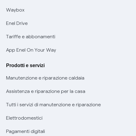
Informativa RAEE
Offerta Tutela Vulnerabilità Gas
Waybox
Informativa Privacy AI
Mobilità Elettrica
Enel Drive
Phishing e truffe online
Tariffe e abbonamenti
Verifica chi ti ha chiamato
App Enel On Your Way
Agevolazione utenti con disabilità per offerte Fibra
Prodotti e servizi
Informativa RAEE
Manutenzione e riparazione caldaia
Assistenza e riparazione per la casa
Tutti i servizi di manutenzione e riparazione
Elettrodomestici
Pagamenti digitali