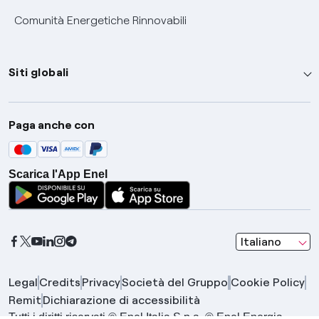
Comunità Energetiche Rinnovabili
Siti globali
Enel Group
Paga anche con
Enel Green Power
Global Trading
Scarica l'App Enel
Global Procurement
Gridspertise
Open Innovability
seleziona una l
Italiano
Legal
Credits
Privacy
Società del Gruppo
Cookie Policy
Remit
Dichiarazione di accessibilità
Tutti i diritti riservati © Enel Italia S.p.a. © Enel Energia