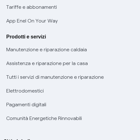
Phishing e truffe online
Tariffe e abbonamenti
Verifica chi ti ha chiamato
App Enel On Your Way
Agevolazione utenti con disabilità per offerte Fibra
Prodotti e servizi
Informativa RAEE
Manutenzione e riparazione caldaia
Assistenza e riparazione per la casa
Tutti i servizi di manutenzione e riparazione
Elettrodomestici
Pagamenti digitali
Comunità Energetiche Rinnovabili