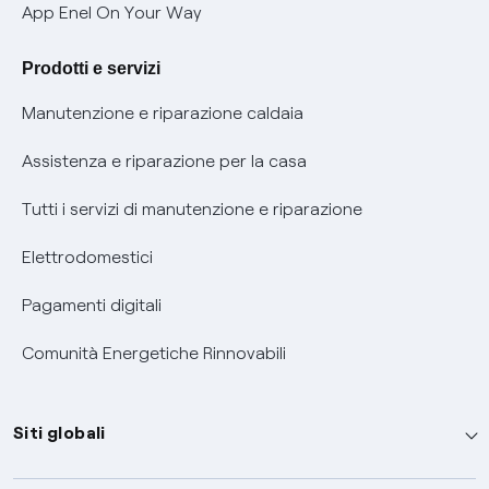
Verifica chi ti ha chiamato
App Enel On Your Way
Agevolazione utenti con disabilità per offerte Fibra
Prodotti e servizi
Informativa RAEE
Manutenzione e riparazione caldaia
Assistenza e riparazione per la casa
Tutti i servizi di manutenzione e riparazione
Elettrodomestici
Pagamenti digitali
Comunità Energetiche Rinnovabili
Siti globali