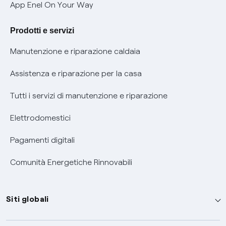
Verifica chi ti ha chiamato
App Enel On Your Way
Agevolazione utenti con disabilità per offerte Fibra
Prodotti e servizi
Informativa RAEE
Manutenzione e riparazione caldaia
Assistenza e riparazione per la casa
Tutti i servizi di manutenzione e riparazione
Elettrodomestici
Pagamenti digitali
Comunità Energetiche Rinnovabili
Siti globali