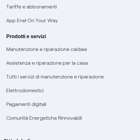
Phishing e truffe online
Tariffe e abbonamenti
Verifica chi ti ha chiamato
App Enel On Your Way
Agevolazione utenti con disabilità per offerte Fibra
Prodotti e servizi
Informativa RAEE
Manutenzione e riparazione caldaia
Assistenza e riparazione per la casa
Tutti i servizi di manutenzione e riparazione
Elettrodomestici
Pagamenti digitali
Comunità Energetiche Rinnovabili