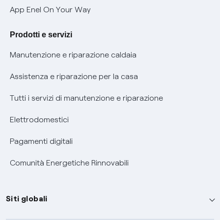
Verifica chi ti ha chiamato
App Enel On Your Way
Agevolazione utenti con disabilità per offerte Fibra
Prodotti e servizi
Informativa RAEE
Manutenzione e riparazione caldaia
Assistenza e riparazione per la casa
Tutti i servizi di manutenzione e riparazione
Elettrodomestici
Pagamenti digitali
Comunità Energetiche Rinnovabili
Siti globali