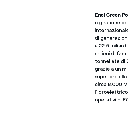
Enel Green P
e gestione del
internazional
di generazione
a 22,5 miliard
milioni di fami
tonnellate di 
grazie a un m
superiore alla
circa 8.000 MW
l’idroelettric
operativi di E