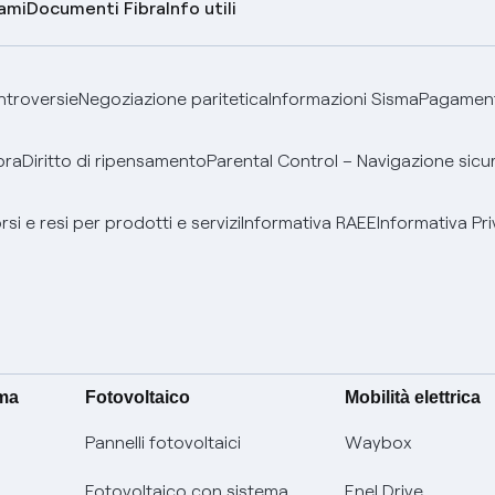
lami
Documenti Fibra
Info utili
ontroversie
Negoziazione paritetica
Informazioni Sisma
Pagamenti
bra
Diritto di ripensamento
Parental Control – Navigazione sicu
si e resi per prodotti e servizi
Informativa RAEE
Informativa Pri
ima
Fotovoltaico
Mobilità elettrica
Pannelli fotovoltaici
Waybox
Fotovoltaico con sistema
Enel Drive