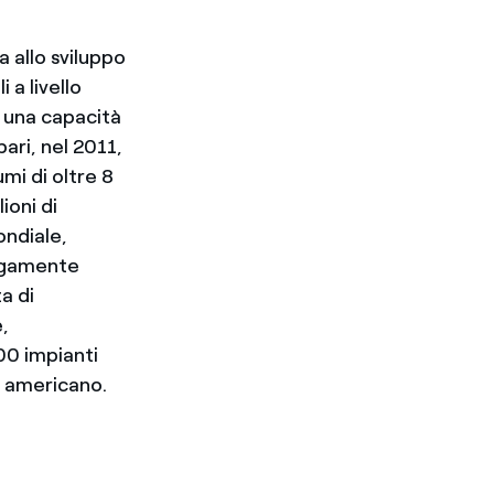
 allo sviluppo
 a livello
 una capacità
ari, nel 2011,
mi di oltre 8
ioni di
ondiale,
argamente
a di
,
700 impianti
e americano.