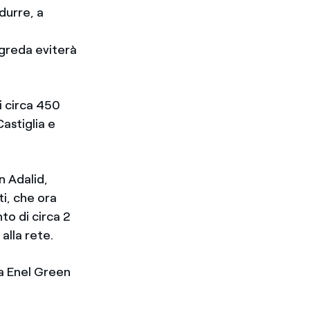
durre, a
Agreda eviterà
i circa 450
astiglia e
n Adalid,
ti, che ora
to di circa 2
alla rete.
da Enel Green