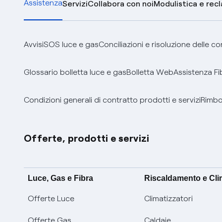
Assistenza
Servizi
Collabora con noi
Modulistica e rec
Avvisi
SOS luce e gas
Conciliazioni e risoluzione delle c
Glossario bolletta luce e gas
Bolletta Web
Assistenza Fi
Condizioni generali di contratto prodotti e servizi
Rimbor
Offerte, prodotti e servizi
Luce, Gas e Fibra
Riscaldamento e Cl
Offerte Luce
Climatizzatori
Offerte Gas
Caldaie