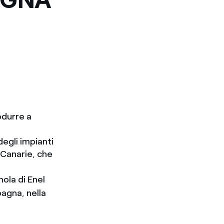
odurre a
degli impianti
e Canarie, che
ola di Enel
pagna, nella