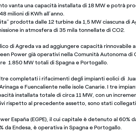
nto vanta una capacità installata di 18 MW e potrà pro
48 milioni di KWh all’anno.
lita” prodotta dalle 12 turbine da 1,5 MW ciascuna di 
missione in atmosfera di 35 mila tonnellate di CO2.
lico di Agreda va ad aggiungere capacità rinnovabile a
een Power già operativi nella Comunità Autonoma di C
tre 1.850 MW totali di Spagna e Portogallo.
ltre completati i rifacimenti degli impianti eolici di Jua
rinaga e Fuencaliente nelle isole Canarie. I tre impian
cità installata totale di circa 11 MW, con un incremen
 rispetto al precedente assetto, sono stati collegati 
wer España (EGPE), il cui capitale è detenuto al 60% 
% da Endesa, è operativa in Spagna e Portogallo.