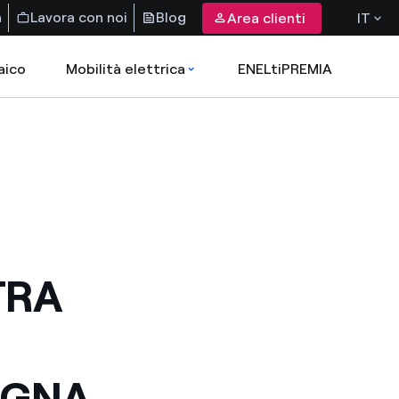
a
Lavora con noi
Blog
Area clienti
IT
aico
Mobilità elettrica
ENELtiPREMIA
TRA
AGNA