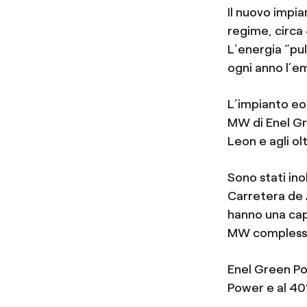
Il nuovo impia
regime, circa 
L’energia “pu
ogni anno l’e
L’impianto eo
MW di Enel Gr
Leon e agli ol
Sono stati ino
Carretera de A
hanno una capa
MW complessivi
Enel Green Po
Power e al 40