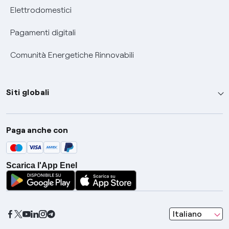
Elettrodomestici
Pagamenti digitali
Comunità Energetiche Rinnovabili
Siti globali
Enel Group
Paga anche con
Enel Green Power
Global Trading
Scarica l'App Enel
Global Procurement
Gridspertise
Open Innovability
seleziona una l
Italiano