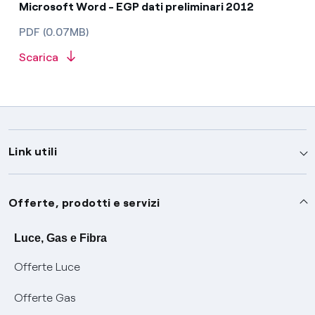
Microsoft Word - EGP dati preliminari 2012
PDF (0.07MB)
Scarica
Link utili
Assistenza
Offerte, prodotti e servizi
Avvisi
Servizi
Luce, Gas e Fibra
Offerte Luce
SOS luce e gas
Servizio di salvaguardia
Collabora con noi
Offerte Gas
Conciliazioni e risoluzione delle controversie
Servizio default di distribuzione