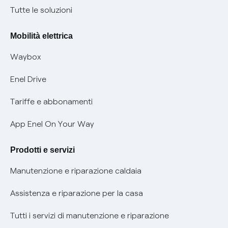
Condizioni generali di contratto prodotti e servizi
Nuove regole europee per la protezione dei dati
Tutte le soluzioni
Rimborsi e resi per prodotti e servizi
Offerte Placet non vulnerabili
Mobilità elettrica
Informativa RAEE
Offerta Tutela Vulnerabilità Gas
Waybox
Informativa Privacy AI
Mobilità Elettrica
Enel Drive
Phishing e truffe online
Tariffe e abbonamenti
Verifica chi ti ha chiamato
App Enel On Your Way
Agevolazione utenti con disabilità per offerte Fibra
Prodotti e servizi
Informativa RAEE
Manutenzione e riparazione caldaia
Assistenza e riparazione per la casa
Tutti i servizi di manutenzione e riparazione