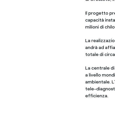
Il progetto p
capacità insta
milioni di chi
La realizzazi
andrà ad affi
totale di circa
La centrale d
a livello mond
ambientale. L
tele-diagnosti
efficienza.