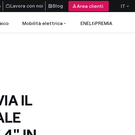
a
Lavora con noi
Blog
Area clienti
IT
aico
Mobilità elettrica
ENELtiPREMIA
IA IL
ALE
4" IN