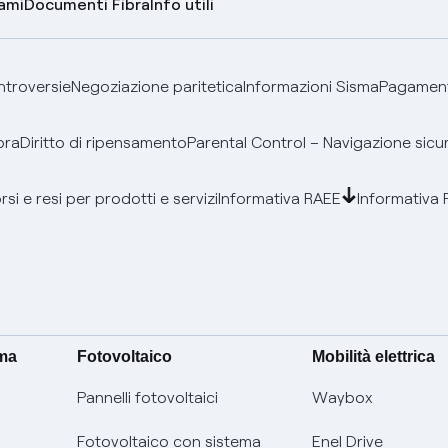
lami
Documenti Fibra
Info utili
ontroversie
Negoziazione paritetica
Informazioni Sisma
Pagamenti
bra
Diritto di ripensamento
Parental Control – Navigazione sicu
si e resi per prodotti e servizi
Informativa RAEE
Informativa 
ima
Fotovoltaico
Mobilità elettrica
Pannelli fotovoltaici
Waybox
Fotovoltaico con sistema
Enel Drive