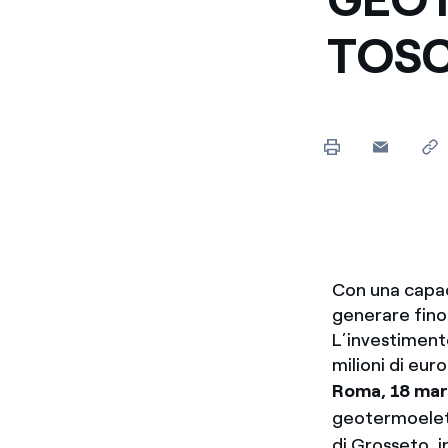
TOS
Con una capaci
generare fino 
L’investimento
milioni di euro
Roma, 18 ma
geotermoelett
di Grosseto, 