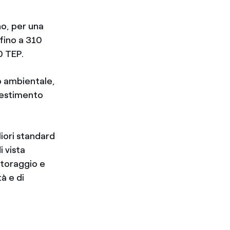
no, per una
 fino a 310
0 TEP.
o ambientale,
vestimento
iori standard
i vista
itoraggio e
à e di