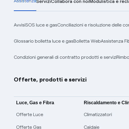
Assistenza
Servizi
Collabora con noi
Modulistica e rec
Avvisi
SOS luce e gas
Conciliazioni e risoluzione delle c
Glossario bolletta luce e gas
Bolletta Web
Assistenza Fi
Condizioni generali di contratto prodotti e servizi
Rimbor
Offerte, prodotti e servizi
Luce, Gas e Fibra
Riscaldamento e Cl
Offerte Luce
Climatizzatori
Offerte Gas
Caldaie