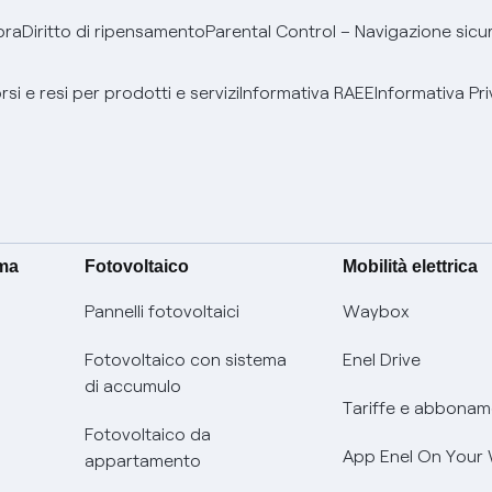
bra
Diritto di ripensamento
Parental Control – Navigazione sicu
si e resi per prodotti e servizi
Informativa RAEE
Informativa Pri
ima
Fotovoltaico
Mobilità elettrica
Pannelli fotovoltaici
Waybox
Fotovoltaico con sistema
Enel Drive
di accumulo
Tariffe e abbonam
Fotovoltaico da
App Enel On Your
appartamento