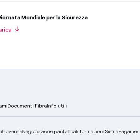
iornata Mondiale per la Sicurezza
arica
lami
Documenti Fibra
Info utili
ontroversie
Negoziazione paritetica
Informazioni Sisma
Pagamenti