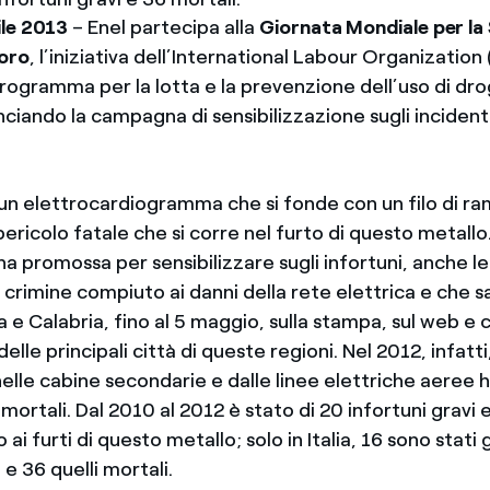
le 2013
– Enel partecipa alla
Giornata Mondiale per la 
voro
, l’iniziativa dell’International Labour Organization 
rogramma per la lotta e la prevenzione dell’uso di dro
anciando la campagna di sensibilizzazione sugli incidenti 
i un elettrocardiogramma che si fonde con un filo di r
pericolo fatale che si corre nel furto di questo metallo
 promossa per sensibilizzare sugli infortuni, anche leta
 crimine compiuto ai danni della rete elettrica e che s
lia e Calabria, fino al 5 maggio, sulla stampa, sul web e 
elle principali città di queste regioni. Nel 2012, infatti
nelle cabine secondarie e dalle linee elettriche aeree
rtali. Dal 2010 al 2012 è stato di 20 infortuni gravi e
 ai furti di questo metallo; solo in Italia, 16 sono stati g
 e 36 quelli mortali.