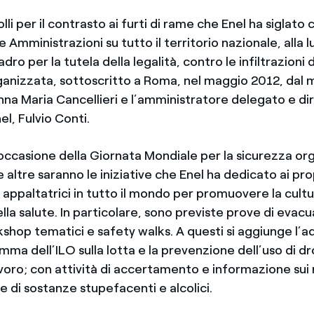
lli per il contrasto ai furti di rame che Enel ha siglato 
e Amministrazioni su tutto il territorio nazionale, alla l
ro per la tutela della legalità, contro le infiltrazioni 
ganizzata, sottoscritto a Roma, nel maggio 2012, dal m
nna Maria Cancellieri e l’amministratore delegato e di
el, Fulvio Conti.
in occasione della Giornata Mondiale per la sicurezza o
e altre saranno le iniziative che Enel ha dedicato ai pr
 appaltatrici in tutto il mondo per promuovere la cultu
lla salute. In particolare, sono previste prove di evac
shop tematici e safety walks. A questi si aggiunge l’a
mma dell’ILO sulla lotta e la prevenzione dell’uso di d
avoro; con attività di accertamento e informazione sui r
e di sostanze stupefacenti e alcolici.