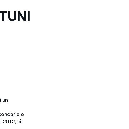
TUNI
i un
econdarie e
l 2012, ci