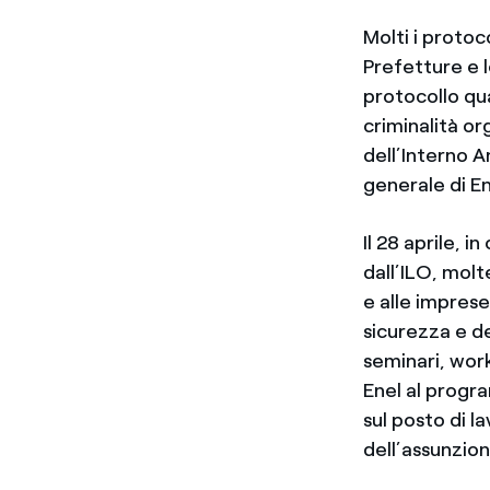
Molti i protoco
Prefetture e l
protocollo quad
criminalità or
dell’Interno A
generale di En
Il 28 aprile, 
dall’ILO, molt
e alle imprese
sicurezza e de
seminari, work
Enel al progra
sul posto di l
dell’assunzion