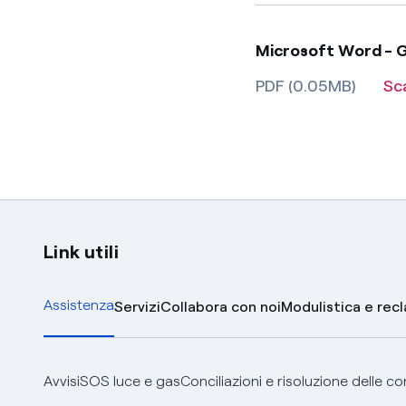
Microsoft Word - G
PDF (0.05MB)
Sc
Link utili
Assistenza
Servizi
Collabora con noi
Modulistica e rec
Avvisi
SOS luce e gas
Conciliazioni e risoluzione delle c