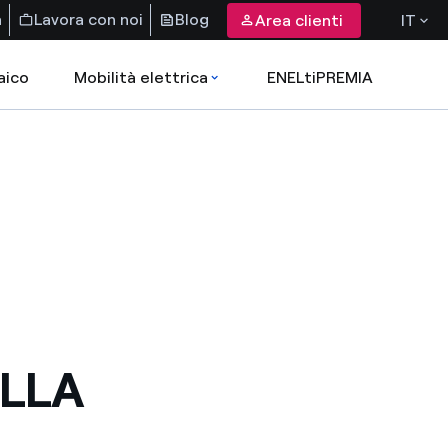
a
Lavora con noi
Blog
Area clienti
IT
aico
Mobilità elettrica
ENELtiPREMIA
LLA