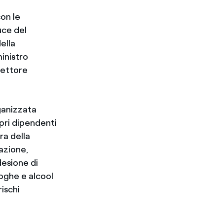
con le
uce del
della
inistro
rettore
rganizzata
opri dipendenti
ra della
uazione,
desione di
roghe e alcool
ischi