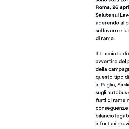
Roma, 26 apri
Salute sul La
aderendo al p
sul lavoro e l
di rame.
Il tracciato d
avvertire del 
della campagna
questo tipo di
in Puglia, Sici
sugli autobus d
furti di rame 
conseguenze mo
bilancio legato
infortuni gravi