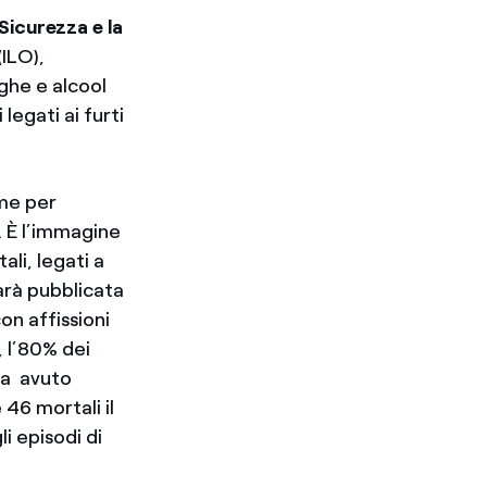
Sicurezza e la
(ILO),
ghe e alcool
legati ai furti
ame per
. È l’immagine
li, legati a
arà pubblicata
con affissioni
, l’80% dei
 ha avuto
 46 mortali il
li episodi di