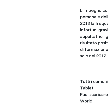
L’impegno cost
personale dell
2012 la freque
infortuni grav
appaltatrici, g
risultato posi
di formazione
solo nel 2012.
Tutti i comun
Tablet.
Puoi scaricar
World