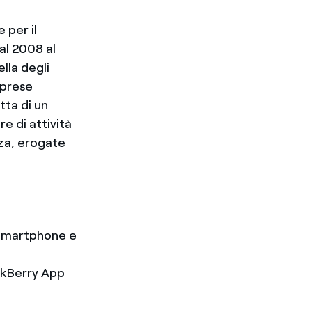
 per il
Dal 2008 al
lla degli
mprese
atta di un
e di attività
za, erogate
e Smartphone e
ackBerry App