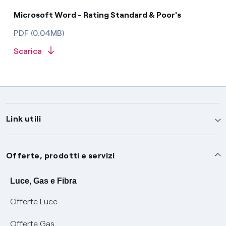
Microsoft Word - Rating Standard & Poor's
PDF (0.04MB)
Scarica
Link utili
Assistenza
Offerte, prodotti e servizi
Avvisi
Servizi
Luce, Gas e Fibra
Offerte Luce
SOS luce e gas
Servizio di salvaguardia
Collabora con noi
Offerte Gas
Conciliazioni e risoluzione delle controversie