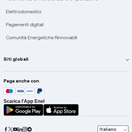
Elettrodomestici
Pagamenti digitali
Comunità Energetiche Rinnovabili
Siti globali
Enel Group
Paga anche con
Enel Green Power
Global Trading
Scarica l'App Enel
Global Procurement
Gridspertise
Open Innovability
seleziona una l
Italiano