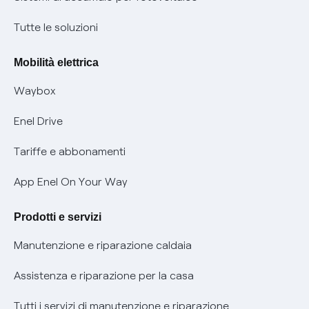
Condizioni generali di contratto prodotti e servizi
Nuove regole europee per la protezione dei dati
Tutte le soluzioni
Rimborsi e resi per prodotti e servizi
Offerte Placet non vulnerabili
Mobilità elettrica
Informativa RAEE
Offerta Tutela Vulnerabilità Gas
Waybox
Informativa Privacy AI
Mobilità Elettrica
Enel Drive
Phishing e truffe online
Tariffe e abbonamenti
Verifica chi ti ha chiamato
App Enel On Your Way
Agevolazione utenti con disabilità per offerte Fibra
Prodotti e servizi
Informativa RAEE
Manutenzione e riparazione caldaia
Assistenza e riparazione per la casa
Tutti i servizi di manutenzione e riparazione