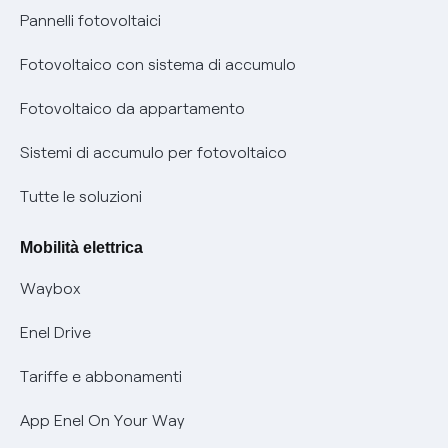
Assistenza Fibra
Pannelli fotovoltaici
Bollette energia elettrica e gas: cambiano i tempi di
Diritto di ripensamento
prescrizione
Fotovoltaico con sistema di accumulo
Parental Control – Navigazione sicura
Remit
Fotovoltaico da appartamento
Informazioni precontrattuali prodotti e servizi
Certificazioni
Sistemi di accumulo per fotovoltaico
Condizioni generali di contratto prodotti e servizi
Nuove regole europee per la protezione dei dati
Tutte le soluzioni
Rimborsi e resi per prodotti e servizi
Offerte Placet non vulnerabili
Mobilità elettrica
Informativa RAEE
Offerta Tutela Vulnerabilità Gas
Waybox
Informativa Privacy AI
Mobilità Elettrica
Enel Drive
Phishing e truffe online
Tariffe e abbonamenti
Verifica chi ti ha chiamato
App Enel On Your Way