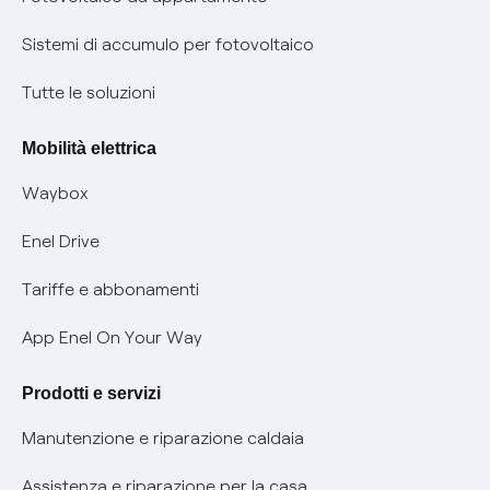
Informazioni precontrattuali prodotti e servizi
Certificazioni
Sistemi di accumulo per fotovoltaico
Condizioni generali di contratto prodotti e servizi
Nuove regole europee per la protezione dei dati
Tutte le soluzioni
Rimborsi e resi per prodotti e servizi
Offerte Placet non vulnerabili
Mobilità elettrica
Informativa RAEE
Offerta Tutela Vulnerabilità Gas
Waybox
Informativa Privacy AI
Mobilità Elettrica
Enel Drive
Phishing e truffe online
Tariffe e abbonamenti
Verifica chi ti ha chiamato
App Enel On Your Way
Agevolazione utenti con disabilità per offerte Fibra
Prodotti e servizi
Informativa RAEE
Manutenzione e riparazione caldaia
Assistenza e riparazione per la casa