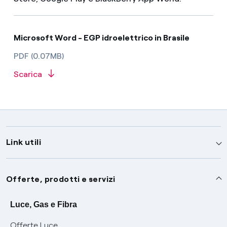
Microsoft Word - EGP idroelettrico in Brasile
PDF (0.07MB)
Scarica
Link utili
Assistenza
Offerte, prodotti e servizi
Avvisi
Servizi
Luce, Gas e Fibra
Offerte Luce
SOS luce e gas