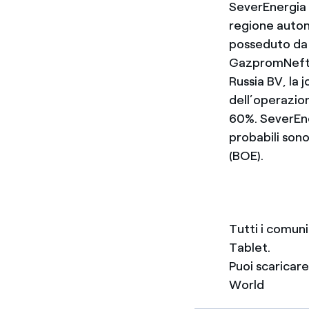
SeverEnergia è
regione auton
posseduto da 
GazpromNeft. 
Russia BV, la 
dell’operazion
60%. SeverEne
probabili sono
(BOE).
Tutti i comun
Tablet.
Puoi scaricar
World