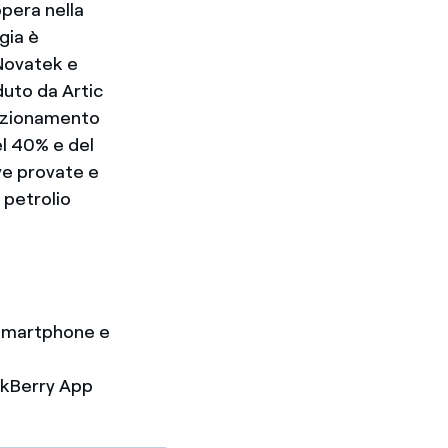
opera nella
gia è
Novatek e
duto da Artic
rfezionamento
el 40% e del
ve provate e
i petrolio
e Smartphone e
ackBerry App