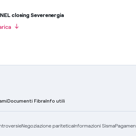
NEL closing Severenergia
arica
lami
Documenti Fibra
Info utili
ontroversie
Negoziazione paritetica
Informazioni Sisma
Pagamenti