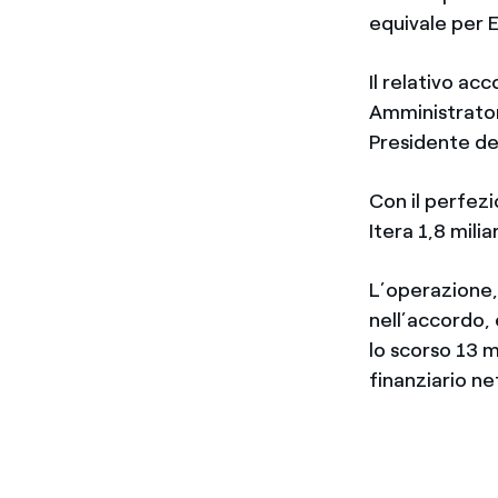
equivale per 
Il relativo ac
Amministrator
Presidente del
Con il perfez
Itera 1,8 milia
L’operazione, 
nell’accordo,
lo scorso 13 
finanziario net