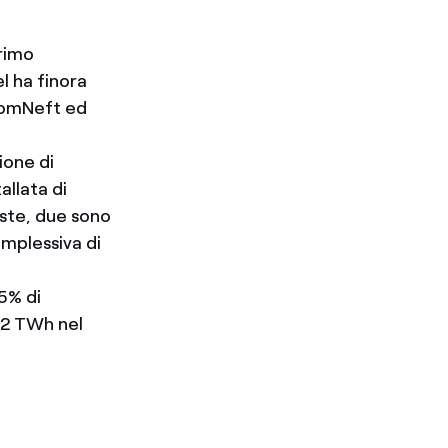
primo
l ha finora
romNeft ed
ione di
allata di
este, due sono
mplessiva di
,5% di
52 TWh nel