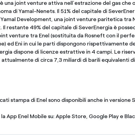
 una joint venture attiva nell’estrazione del gas che 
oma di Yamal-Nenets. Il 51% del capitale di SeverEner
Yamal Development, una joint venture paritetica tra 
Il restante 49% del capitale di SeverEnergia è posse
joint venture tra Enel (sostituita da Rosneft con il pe
e) ed Eni in cui le parti dispongono rispettivamente d
rgia dispone di licenze estrattive in 4 campi. Le riser
 attualmente di circa 7,3 miliardi di barili equivalenti d
icati stampa di Enel sono disponibili anche in version
e la App Enel Mobile su: Apple Store, Google Play e Bl