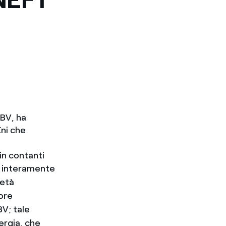
 BV, ha
Eni che
 in contanti
tà interamente
ietà
ore
BV; tale
ergia, che