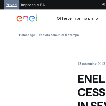
Privati
Imprese e PA
Offerte in primo piano
Homepage
Esplora comunicati stampa
13 novembre 2013 
ENEL
CESS
IN S