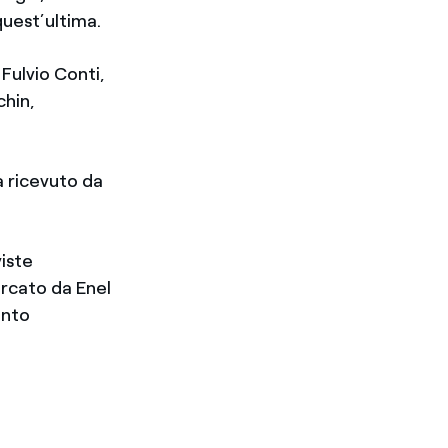
quest’ultima.
 Fulvio Conti,
chin,
a ricevuto da
viste
ercato da Enel
ento