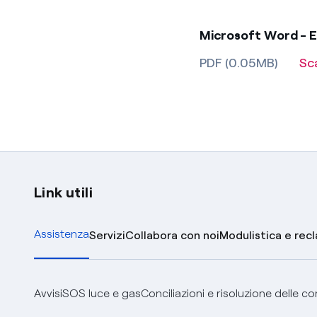
Microsoft Word - E
PDF (0.05MB)
Sc
Link utili
Assistenza
Servizi
Collabora con noi
Modulistica e rec
Avvisi
SOS luce e gas
Conciliazioni e risoluzione delle c