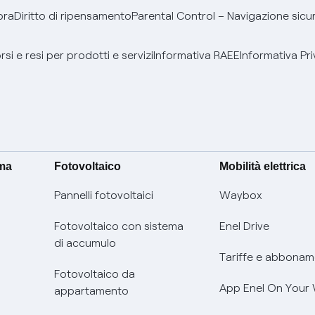
bra
Diritto di ripensamento
Parental Control – Navigazione sicu
si e resi per prodotti e servizi
Informativa RAEE
Informativa Pri
ima
Fotovoltaico
Mobilità elettrica
Pannelli fotovoltaici
Waybox
Fotovoltaico con sistema
Enel Drive
di accumulo
Tariffe e abbonam
Fotovoltaico da
App Enel On Your
appartamento