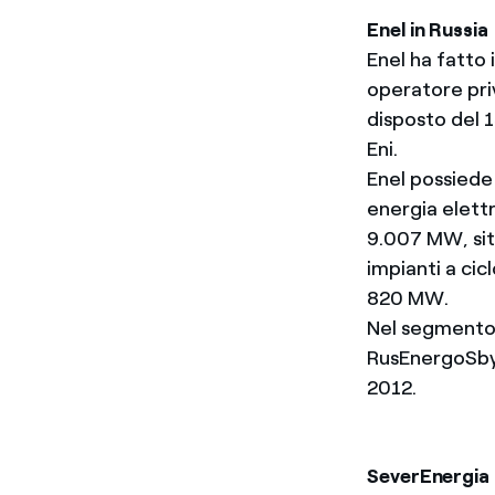
Enel in Russia
Enel ha fatto
operatore pri
disposto del 
Eni.
Enel possiede 
energia elettr
9.007 MW, situ
impianti a ci
820 MW.
Nel segmento d
RusEnergoSbyt
2012.
SeverEnergia