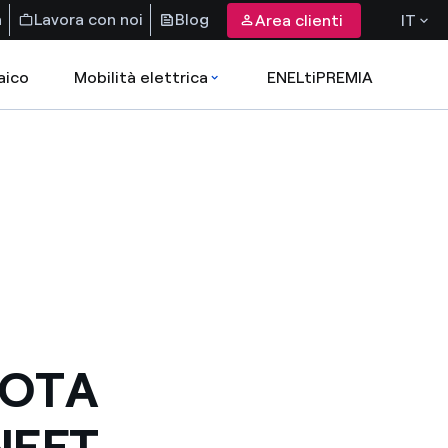
a
Lavora con noi
Blog
Area clienti
IT
aico
Mobilità elettrica
ENELtiPREMIA
UOTA
NEFT