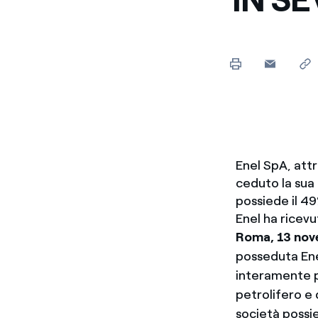
Enel SpA, att
ceduto la sua 
possiede il 4
Enel ha ricevut
Roma, 13 no
posseduta Ene
interamente p
petrolifero e 
società possi