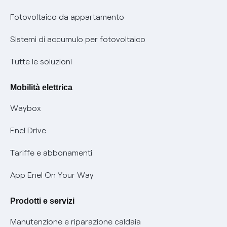
Parental Control – Navigazione sicura
Remit
Fotovoltaico da appartamento
Informazioni precontrattuali prodotti e servizi
Certificazioni
Sistemi di accumulo per fotovoltaico
Condizioni generali di contratto prodotti e servizi
Nuove regole europee per la protezione dei dati
Tutte le soluzioni
Rimborsi e resi per prodotti e servizi
Offerte Placet non vulnerabili
Mobilità elettrica
Informativa RAEE
Offerta Tutela Vulnerabilità Gas
Waybox
Informativa Privacy AI
Mobilità Elettrica
Enel Drive
Phishing e truffe online
Tariffe e abbonamenti
Verifica chi ti ha chiamato
App Enel On Your Way
Agevolazione utenti con disabilità per offerte Fibra
Prodotti e servizi
Informativa RAEE
Manutenzione e riparazione caldaia