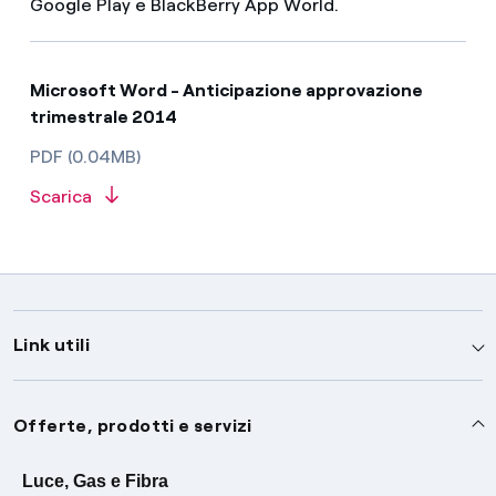
Google Play e BlackBerry App World.
Microsoft Word - Anticipazione approvazione
trimestrale 2014
PDF (0.04MB)
Scarica
Link utili
Assistenza
Offerte, prodotti e servizi
Avvisi
Servizi
Luce, Gas e Fibra