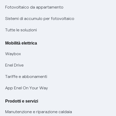
Parental Control – Navigazione sicura
Remit
Fotovoltaico da appartamento
Informazioni precontrattuali prodotti e servizi
Certificazioni
Sistemi di accumulo per fotovoltaico
Condizioni generali di contratto prodotti e servizi
Nuove regole europee per la protezione dei dati
Tutte le soluzioni
Rimborsi e resi per prodotti e servizi
Offerte Placet non vulnerabili
Mobilità elettrica
Informativa RAEE
Offerta Tutela Vulnerabilità Gas
Waybox
Informativa Privacy AI
Mobilità Elettrica
Enel Drive
Phishing e truffe online
Tariffe e abbonamenti
Verifica chi ti ha chiamato
App Enel On Your Way
Agevolazione utenti con disabilità per offerte Fibra
Prodotti e servizi
Informativa RAEE
Manutenzione e riparazione caldaia