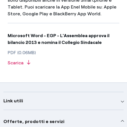
sono disponibili anche in versione Smartphone e
Tablet. Puoi scaricare la App Enel Mobile su: Apple
Store, Google Play e BlackBerry App World.
Microsoft Word - EGP - L'Assemblea approva il
bilancio 2013 e nomina il Collegio Sindacale
PDF (0.06MB)
Scarica
Link utili
Assistenza
Offerte, prodotti e servizi