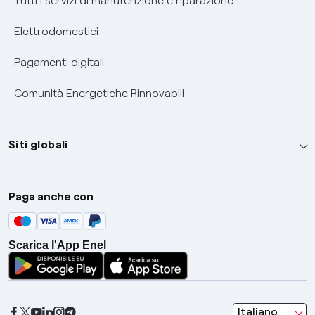
Tutti i servizi di manutenzione e riparazione
Elettrodomestici
Pagamenti digitali
Comunità Energetiche Rinnovabili
Siti globali
Enel Group
Paga anche con
Enel Green Power
Global Trading
Scarica l'App Enel
Global Procurement
Gridspertise
Open Innovability
seleziona una l
Italiano