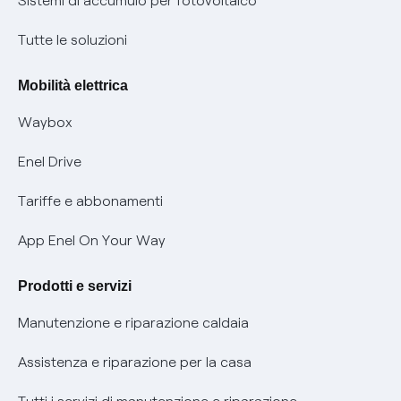
Certificazioni
Sistemi di accumulo per fotovoltaico
Condizioni generali di contratto prodotti e servizi
Nuove regole europee per la protezione dei dati
Tutte le soluzioni
Rimborsi e resi per prodotti e servizi
Offerte Placet non vulnerabili
Mobilità elettrica
Informativa RAEE
Offerta Tutela Vulnerabilità Gas
Waybox
Informativa Privacy AI
Mobilità Elettrica
Enel Drive
Phishing e truffe online
Tariffe e abbonamenti
Verifica chi ti ha chiamato
App Enel On Your Way
Agevolazione utenti con disabilità per offerte Fibra
Prodotti e servizi
Informativa RAEE
Manutenzione e riparazione caldaia
Assistenza e riparazione per la casa