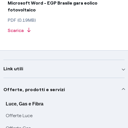
Microsoft Word - EGP Brasile gara eolico
fotovoltaico
PDF (0.19MB)
Scarica
Link utili
Assistenza
Offerte, prodotti e servizi
Avvisi
Servizi
Luce, Gas e Fibra
Offerte Luce
SOS luce e gas
Servizio di salvaguardia
Collabora con noi