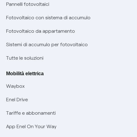
Assistenza Fibra
Pannelli fotovoltaici
Bollette energia elettrica e gas: cambiano i tempi di
Diritto di ripensamento
prescrizione
Fotovoltaico con sistema di accumulo
Parental Control – Navigazione sicura
Remit
Fotovoltaico da appartamento
Informazioni precontrattuali prodotti e servizi
Certificazioni
Sistemi di accumulo per fotovoltaico
Condizioni generali di contratto prodotti e servizi
Nuove regole europee per la protezione dei dati
Tutte le soluzioni
Rimborsi e resi per prodotti e servizi
Offerte Placet non vulnerabili
Mobilità elettrica
Informativa RAEE
Offerta Tutela Vulnerabilità Gas
Waybox
Informativa Privacy AI
Mobilità Elettrica
Enel Drive
Phishing e truffe online
Tariffe e abbonamenti
Verifica chi ti ha chiamato
App Enel On Your Way