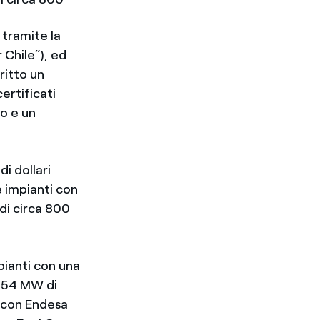
 tramite la
 Chile”), ed
ritto un
ertificati
co e un
di dollari
e impianti con
di circa 800
pianti con una
 154 MW di
A con Endesa