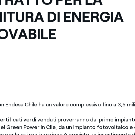
ITURA DI ENERGIA
OVABILE
on Endesa Chile ha un valore complessivo fino a 3,5 milia
 certificati verdi venduti proverranno dal primo impia
el Green Power in Cile, da un impianto fotovoltaico e 
o per la cui realizzazione è previsto un investimento d