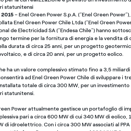
ari statunitensi
o 2015
– Enel Green Power S.p.A. (“Enel Green Power”),
ollata Enel Green Power Chile Ltda (“Enel Green Power
nal de Electricidad SA (“Endesa Chile”) hanno sottosc
ngo termine per la fornitura di energia e la vendita di c
della durata di circa 25 anni, per un progetto geotermi
oltaico, e di circa 20 anni, per un progetto eolico.
che ha un valore complessivo stimato fino a 3,5 miliardi 
consentirà ad Enel Green Power Chile di sviluppare i tr
nstallata totale di circa 300 MW, per un investimento 
ari statunitensi.
 Green Power attualmente gestisce un portafoglio di im
lessiva pari a circa 600 MW di cui 340 MW di eolico,
W di idroelettrico. Con i circa 300 MW associati al PP