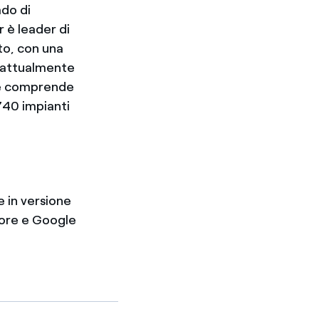
ado di
r è leader di
ato, con una
a attualmente
che comprende
 740 impianti
e in versione
tore e Google