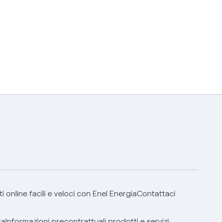
 online facili e veloci con Enel Energia
Contattaci
ra
Informazioni precontrattuali prodotti e servizi