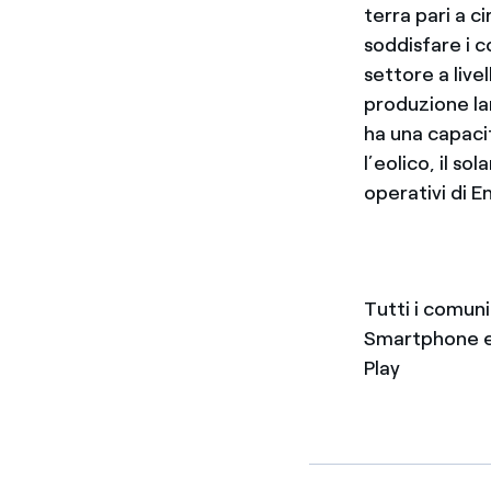
terra pari a c
soddisfare i c
settore a live
produzione la
ha una capaci
l’eolico, il so
operativi di E
Tutti i comun
Smartphone e 
Play