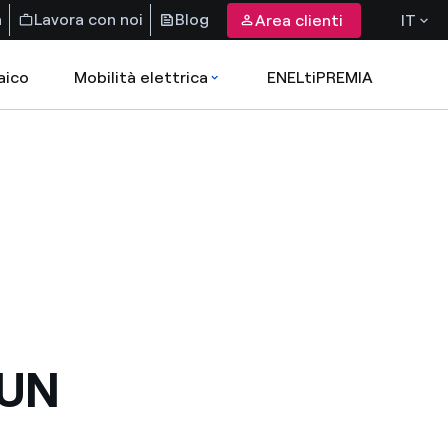
a
Lavora con noi
Blog
Area clienti
IT
aico
Mobilità elettrica
ENELtiPREMIA
 UN