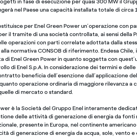
progetti in fase di esecuzione per quasi 300 MW il Gru
gerà nel Paese una capacità installata totale di circa
costituisce per Enel Green Power un’operazione con pa
er il tramite di una società controllata, ai sensi della
delle operazioni con parti correlate adottata dalla ste
 alla normativa CONSOB di riferimento. Endesa Chile, i
ta di Enel Green Power in quanto soggetta con quest’u
lo di Enel S.p.A. In considerazione dei termini e delle
contratto beneficia dell’esenzione dall’applicazione de
 quanto operazione ordinaria di maggiore rilevanza a c
quelle di mercato o standard.
wer è la Società del Gruppo Enel interamente dedicat
tione delle attività di generazione di energia da fonti r
azionale, presente in Europa, nel continente americano 
ità di generazione di energia da acqua, sole, vento e 