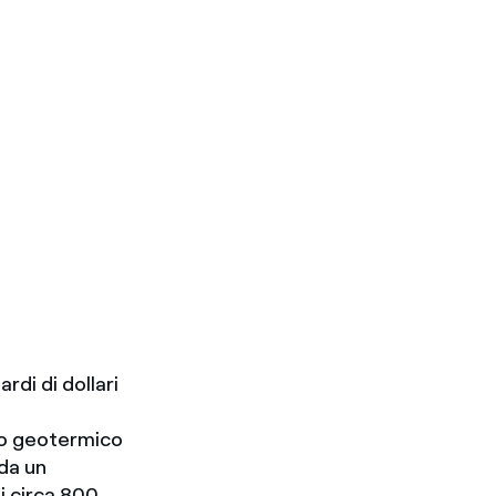
rdi di dollari
nto geotermico
da un
i circa 800