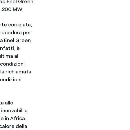
ppo Enel Green
 1.200 MW.
rte correlata,
 Procedura per
ssa Enel Green
nfatti, è
ltima al
 condizioni
lla richiamata
ondizioni
a allo
innovabili a
e in Africa.
calore della