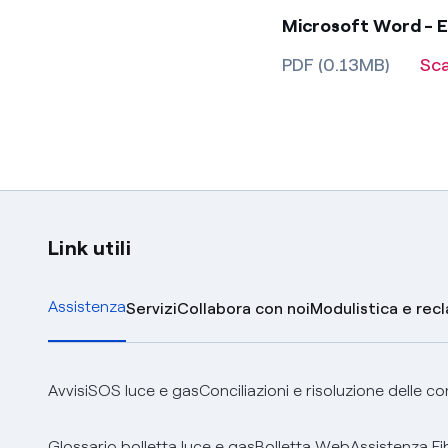
Microsoft Word - E
PDF (0.13MB)
Sc
Link utili
Assistenza
Servizi
Collabora con noi
Modulistica e rec
Avvisi
SOS luce e gas
Conciliazioni e risoluzione delle c
Glossario bolletta luce e gas
Bolletta Web
Assistenza Fi