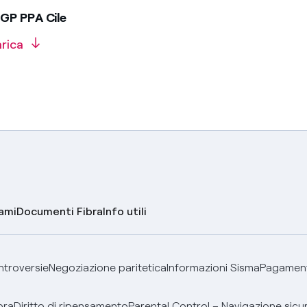
GP PPA Cile
arica
lami
Documenti Fibra
Info utili
ontroversie
Negoziazione paritetica
Informazioni Sisma
Pagamenti
bra
Diritto di ripensamento
Parental Control – Navigazione sicu