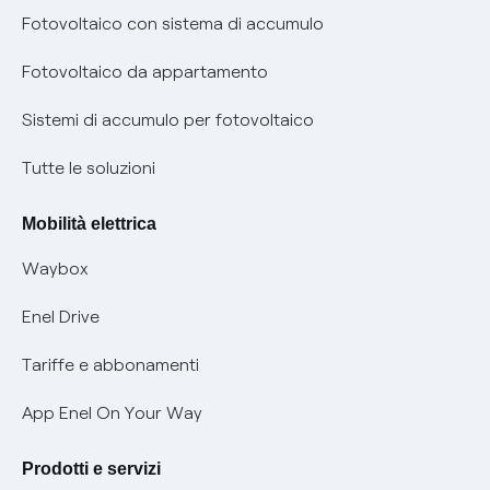
Diritto di ripensamento
prescrizione
Fotovoltaico con sistema di accumulo
Parental Control – Navigazione sicura
Remit
Fotovoltaico da appartamento
Informazioni precontrattuali prodotti e servizi
Certificazioni
Sistemi di accumulo per fotovoltaico
Condizioni generali di contratto prodotti e servizi
Nuove regole europee per la protezione dei dati
Tutte le soluzioni
Rimborsi e resi per prodotti e servizi
Offerte Placet non vulnerabili
Mobilità elettrica
Informativa RAEE
Offerta Tutela Vulnerabilità Gas
Waybox
Informativa Privacy AI
Mobilità Elettrica
Enel Drive
Phishing e truffe online
Tariffe e abbonamenti
Verifica chi ti ha chiamato
App Enel On Your Way
Agevolazione utenti con disabilità per offerte Fibra
Prodotti e servizi