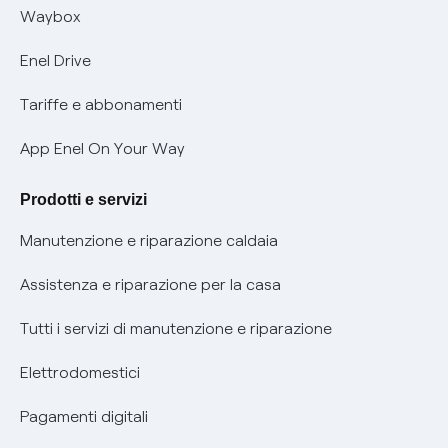
Informativa RAEE
Offerta Tutela Vulnerabilità Gas
Waybox
Informativa Privacy AI
Mobilità Elettrica
Enel Drive
Phishing e truffe online
Tariffe e abbonamenti
Verifica chi ti ha chiamato
App Enel On Your Way
Agevolazione utenti con disabilità per offerte Fibra
Prodotti e servizi
Informativa RAEE
Manutenzione e riparazione caldaia
Assistenza e riparazione per la casa
Tutti i servizi di manutenzione e riparazione
Elettrodomestici
Pagamenti digitali