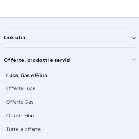
Link utili
Assistenza
Offerte, prodotti e servizi
Avvisi
Servizi
Luce, Gas e Fibra
Offerte Luce
SOS luce e gas
Servizio di salvaguardia
Collabora con noi
Offerte Gas
Conciliazioni e risoluzione delle controversie
Servizio default di distribuzione
Sponsorizzazioni
Modulistica e reclami
Offerte Fibra
Negoziazione paritetica
Tutele graduali
Diventa nostro partner
Moduli e documenti
Tutte le offerte
Informazioni Sisma
Documenti Fibra
FUI