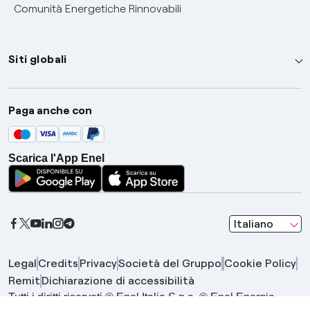
Comunità Energetiche Rinnovabili
Siti globali
Enel Group
Paga anche con
Enel Green Power
Global Trading
Scarica l'App Enel
Global Procurement
Gridspertise
Open Innovability
seleziona una l
Italiano
Legal
Credits
Privacy
Società del Gruppo
Cookie Policy
Remit
Dichiarazione di accessibilità
Tutti i diritti riservati © Enel Italia S.p.a. © Enel Energia