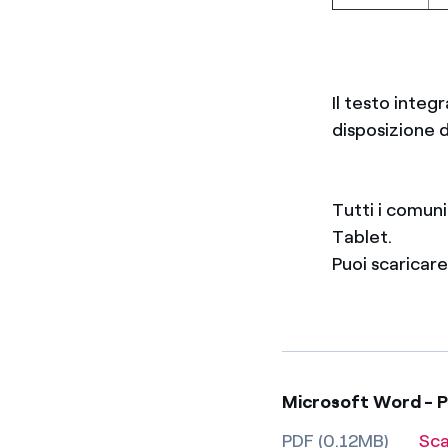
Il testo integ
disposizione d
Tutti i comun
Tablet.
Puoi scaricar
Microsoft Word - Pr
PDF (0.12MB)
Sca