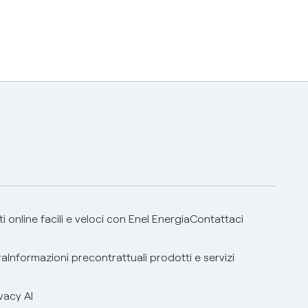
 online facili e veloci con Enel Energia
Contattaci
ra
Informazioni precontrattuali prodotti e servizi
vacy AI