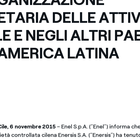
ETARIA DELLE ATTIV
LE E NEGLI ALTRI PA
AMERICA LATINA
Cile, 6 novembre 2015
– Enel S.p.A. (“Enel”) informa ch
ietà controllata cilena Enersis S.A. (“Enersis”) ha tenut