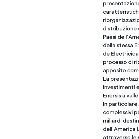
presentazione 
caratteristiche
riorganizzazio
distribuzione 
Paesi dell’Ame
della stessa E
de Electricida
processo di r
apposito comu
La presentazi
investimenti e
Enersis a vall
In particolare
complessivi per
miliardi destin
dell’America L
attraverso le