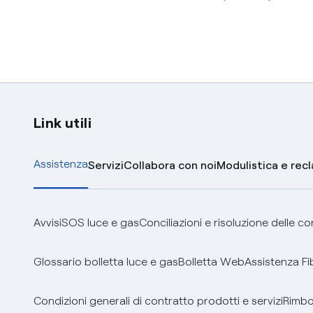
Link utili
Assistenza
Servizi
Collabora con noi
Modulistica e rec
Avvisi
SOS luce e gas
Conciliazioni e risoluzione delle c
Glossario bolletta luce e gas
Bolletta Web
Assistenza Fi
Condizioni generali di contratto prodotti e servizi
Rimbor