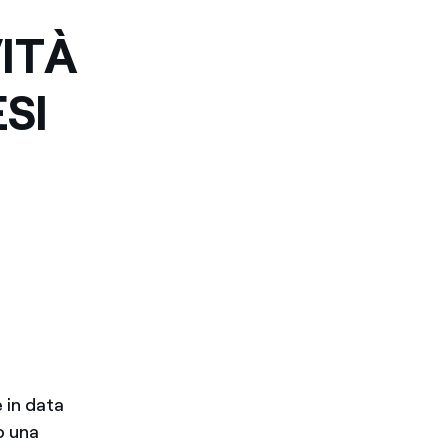
ITÀ
ESI
e in data
o una