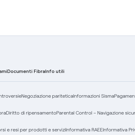
lami
Documenti Fibra
Info utili
ontroversie
Negoziazione paritetica
Informazioni Sisma
Pagamenti
bra
Diritto di ripensamento
Parental Control – Navigazione sicu
si e resi per prodotti e servizi
Informativa RAEE
Informativa Pri