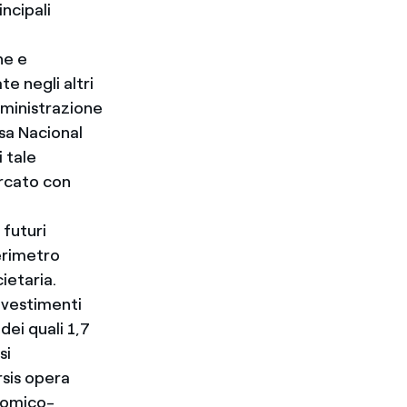
incipali
ne e
te negli altri
Amministrazione
esa Nacional
i tale
ercato con
 futuri
perimetro
ietaria.
nvestimenti
dei quali 1,7
si
rsis opera
onomico-