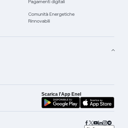
Pagamenti digitali
Comunità Energetiche
Rinnovabili
Scarica l'App Enel
seleziona una lingua