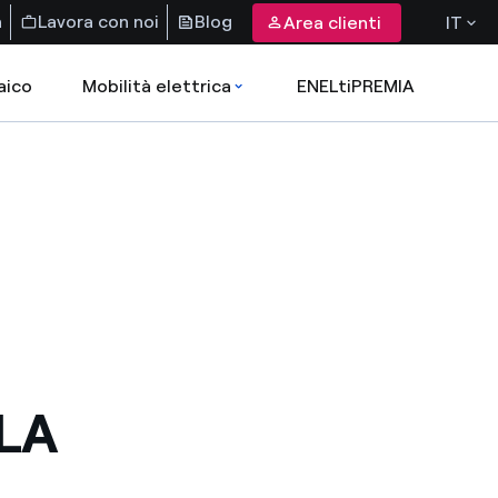
a
Lavora con noi
Blog
Area clienti
IT
aico
Mobilità elettrica
ENELtiPREMIA
LA