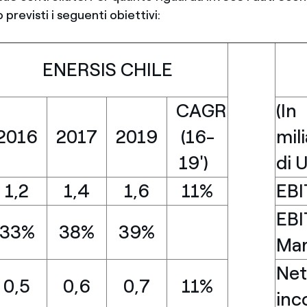
 previsti i seguenti obiettivi:
ENERSIS CHILE
CAGR
(In
2016
2017
2019
(16-
mili
19')
di 
1,2
1,4
1,6
11%
EB
EB
33%
38%
39%
Mar
Ne
0,5
0,6
0,7
11%
in