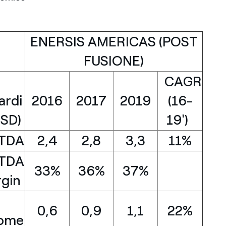
ENERSIS AMERICAS (POST
FUSIONE)
CAGR
ardi
2016
2017
2019
(16-
USD)
19')
ITDA
2,4
2,8
3,3
11%
ITDA
33%
36%
37%
gin
t
0,6
0,9
1,1
22%
come