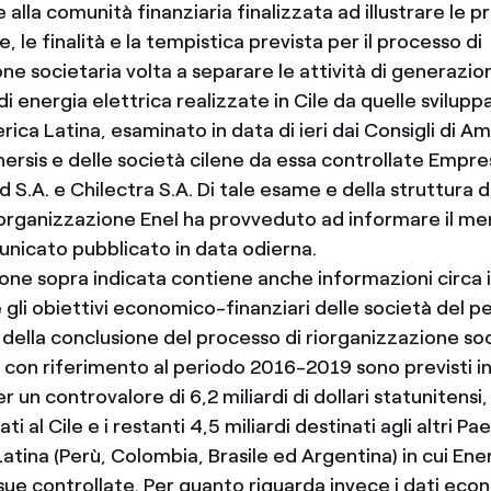
alla comunità finanziaria finalizzata ad illustrare le pr
, le finalità e la tempistica prevista per il processo di
ne societaria volta a separare le attività di generazio
di energia elettrica realizzate in Cile da quelle sviluppa
rica Latina, esaminato in data di ieri dai Consigli di 
nersis e delle società cilene da essa controllate Empr
d S.A. e Chilectra S.A. Di tale esame e della struttura d
iorganizzazione Enel ha provveduto ad informare il m
nicato pubblicato in data odierna.
one sopra indicata contiene anche informazioni circa i
 gli obiettivi economico-finanziari delle società del 
e della conclusione del processo di riorganizzazione soc
, con riferimento al periodo 2016-2019 sono previsti i
 un controvalore di 6,2 miliardi di dollari statunitensi, 
ati al Cile e i restanti 4,5 miliardi destinati agli altri Pae
atina (Perù, Colombia, Brasile ed Argentina) in cui Ene
 sue controllate. Per quanto riguarda invece i dati ec