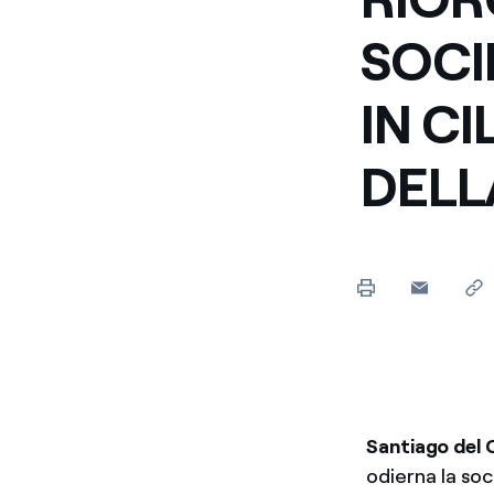
SOCI
IN CI
DELL
Santiago del 
odierna la soc