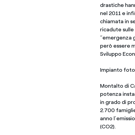
drastiche han
nel 2011 e in
chiamata in se
ricadute sulle 
“emergenza ga
però essere ma
Sviluppo Econo
Impianto foto
Montalto di C
potenza instal
in grado di pr
2.700 famigli
anno l’emissi
(CO2).