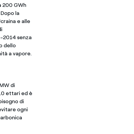
rca 200 GWh
 Dopo la
craina e alle
di
13-2014 senza
o dello
ità a vapore.
 MW di
10 ettari ed è
bbisogno di
evitare ogni
carbonica