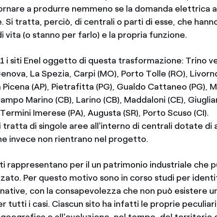
ornare a produrre nemmeno se la domanda elettrica
Si tratta, perciò, di centrali o parti di esse, che hanno
i vita (o stanno per farlo) e la propria funzione.
 21 i siti Enel oggetto di questa trasformazione: Trino v
Genova, La Spezia, Carpi (MO), Porto Tolle (RO), Livor
 Picena (AP), Pietrafitta (PG), Gualdo Cattaneo (PG), M
ampo Marino (CB), Larino (CB), Maddaloni (CE), Giuglian
Termini Imerese (PA), Augusta (SR), Porto Scuso (CI).
si tratta di singole aree all'interno di centrali dotate di 
e invece non rientrano nel progetto.
ti rappresentano per il un patrimonio industriale che 
zato. Per questo motivo sono in corso studi per identi
ernative, con la consapevolezza che non può esistere u
r tutti i casi. Ciascun sito ha infatti le proprie peculiar
 geografica e all'evoluzione, nel tempo, del territorio 