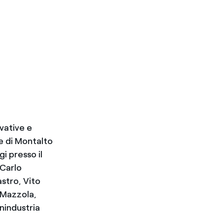
vative e
ale di Montalto
i presso il
 Carlo
astro, Vito
 Mazzola,
nindustria