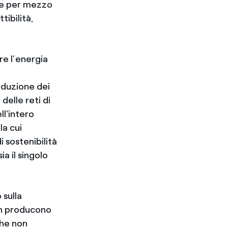
che per mezzo
tibilità,
re l’energia
iduzione dei
delle reti di
l'intero
la cui
 sostenibilità
a il singolo
 sulla
non producono
che non