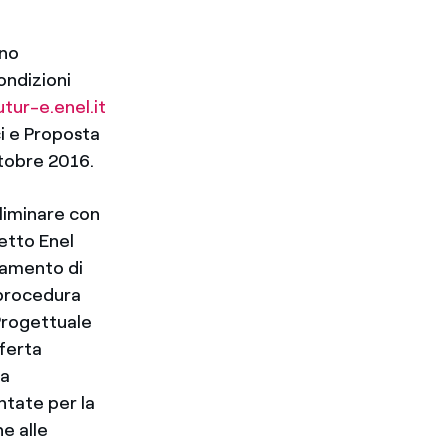
nno
ondizioni
tur-e.enel.it
ci e Proposta
ttobre 2016.
liminare con
getto Enel
eramento di
 procedura
Progettuale
fferta
na
ntate per la
e alle