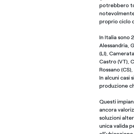
potrebbero t
notevolmente. 
proprio ciclo d
In Italia sono
Alessandria, 
(LI), Camerata
Castro (VT), C
Rossano (CS), 
In alcuni casi 
produzione ch
Questi impian
ancora valoriz
soluzioni alt
unica valida pe
all'ubicazione