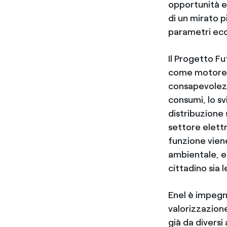
opportunità e
di un mirato pi
parametri eco
Il Progetto Fu
come motore d
consapevolezz
consumi, lo sv
distribuzione
settore elettr
funzione viene
ambientale, ef
cittadino sia 
Enel è impegn
valorizzazione
già da diversi