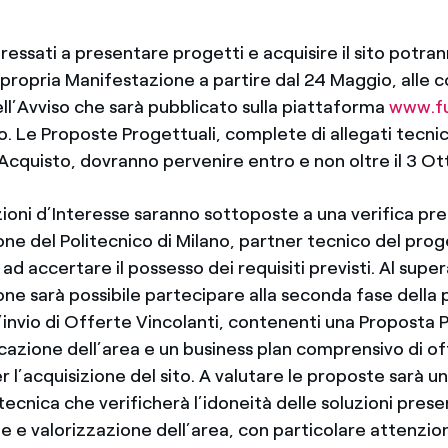
eressati a presentare progetti e acquisire il sito potra
propria Manifestazione a partire dal 24 Maggio, alle c
ll’Avviso che sarà pubblicato sulla piattaforma
www.fu
so. Le Proposte Progettuali, complete di allegati tecni
 Acquisto, dovranno pervenire entro e non oltre il 3 O
ioni d’Interesse saranno sottoposte a una verifica pre
one del Politecnico di Milano, partner tecnico del pro
 ad accertare il possesso dei requisiti previsti. Al sup
one sarà possibile partecipare alla seconda fase della
’invio di Offerte Vincolanti, contenenti una Proposta 
ficazione dell’area e un business plan comprensivo di o
l’acquisizione del sito. A valutare le proposte sarà u
cnica che verificherà l’idoneità delle soluzioni prese
ne e valorizzazione dell’area, con particolare attenzion