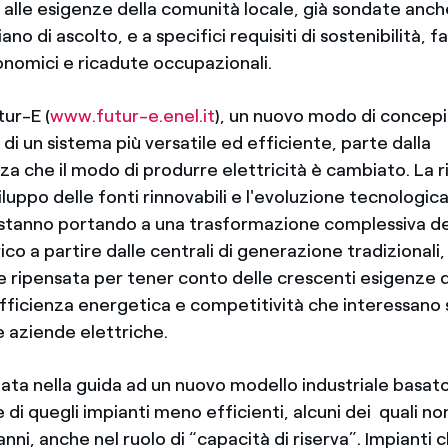
 alle esigenze della comunità locale, già sondate an
ano di ascolto, e a specifici requisiti di sostenibilità, fat
nomici e ricadute occupazionali.
tur-E (
www.futur-e.enel.it
), un nuovo modo di concepi
i un sistema più versatile ed efficiente, parte dalla
a che il modo di produrre elettricità è cambiato. La r
iluppo delle fonti rinnovabili e l'evoluzione tecnologica 
 stanno portando a una trasformazione complessiva del
ico a partire dalle centrali di generazione tradizionali, 
 ripensata per tener conto delle crescenti esigenze di
ficienza energetica e competitività che interessano si
le aziende elettriche.
ata nella guida ad un nuovo modello industriale basato
 di quegli impianti meno efficienti, alcuni dei quali 
 anni, anche nel ruolo di “capacità di riserva”. Impianti 