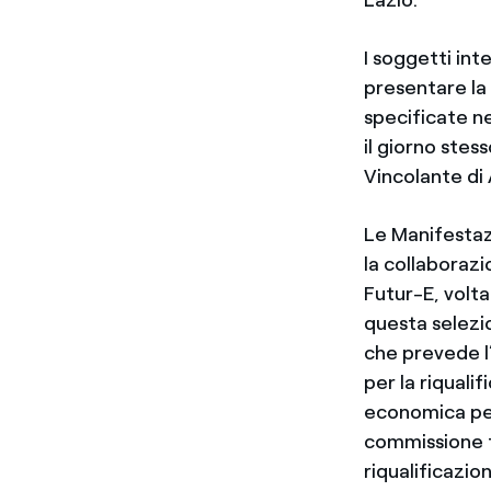
Lazio.
I soggetti int
presentare la 
specificate ne
il giorno stes
Vincolante di
Le Manifestaz
la collaborazi
Futur-E, volta
questa selezi
che prevede l
per la riquali
economica per 
commissione te
riqualificazio