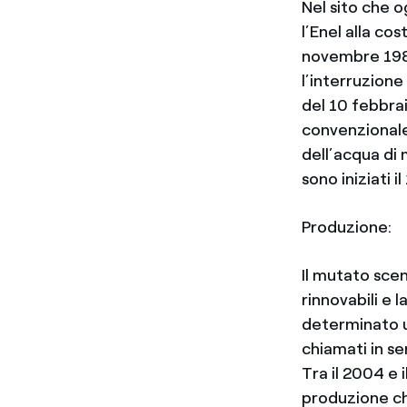
Nel sito che o
l’Enel alla co
novembre 1986
l’interruzione
del 10 febbra
convenzionale
dell’acqua di 
sono iniziati 
Produzione:
Il mutato scen
rinnovabili e 
determinato u
chiamati in se
Tra il 2004 e
produzione che