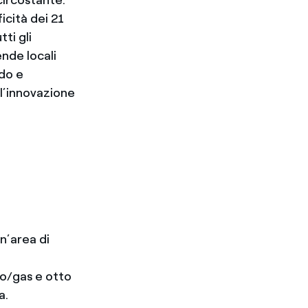
icità dei 21
ti gli
ende locali
ndo e
l’innovazione
n’area di
io/gas e otto
a.