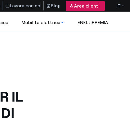
a
Lavora con noi
Blog
Area clienti
IT
aico
Mobilità elettrica
ENELtiPREMIA
R IL
DI