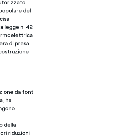
autorizzato
 popolare del
cisa
la legge n. 42
termoelettrica
era di presa
 costruzione
zione da fonti
a, ha
engono
o della
ri riduzioni