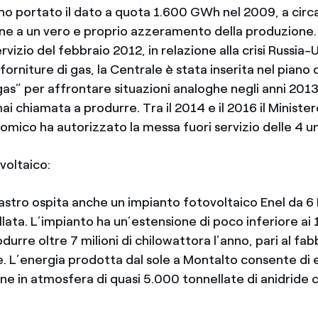
no portato il dato a quota 1.600 GWh nel 2009, a ci
fine a un vero e proprio azzeramento della produzione.
rvizio del febbraio 2012, in relazione alla crisi Russia-U
forniture di gas, la Centrale è stata inserita nel piano 
s” per affrontare situazioni analoghe negli anni 20
i chiamata a produrre. Tra il 2014 e il 2016 il Minister
mico ha autorizzato la messa fuori servizio delle 4 un
voltaico:
astro ospita anche un impianto fotovoltaico Enel da 6
lata. L’impianto ha un’estensione di poco inferiore ai 
odurre oltre 7 milioni di chilowattora l’anno, pari al fa
e. L’energia prodotta dal sole a Montalto consente di 
one in atmosfera di quasi 5.000 tonnellate di anidride 