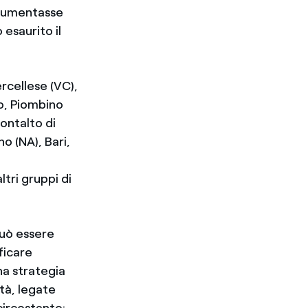
 aumentasse
 esaurito il
ercellese (VC),
no, Piombino
ontalto di
o (NA), Bari,
altri gruppi di
può essere
ficare
na strategia
ità, legate
circostante: