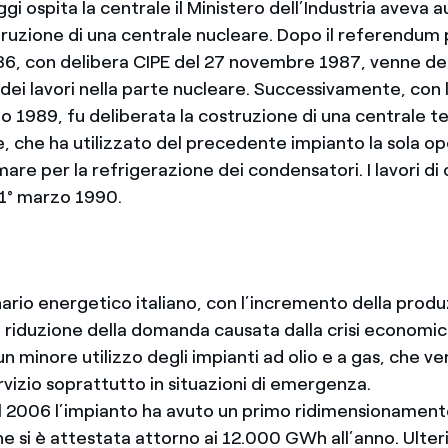
ggi ospita la centrale il Ministero dell’Industria aveva 
struzione di una centrale nucleare. Dopo il referendum
, con delibera CIPE del 27 novembre 1987, venne de
 dei lavori nella parte nucleare. Successivamente, con 
io 1989, fu deliberata la costruzione di una centrale 
, che ha utilizzato del precedente impianto la sola op
mare per la refrigerazione dei condensatori. I lavori di
il 1° marzo 1990.
ario energetico italiano, con l’incremento della produ
la riduzione della domanda causata dalla crisi economic
n minore utilizzo degli impianti ad olio e a gas, che v
rvizio soprattutto in situazioni di emergenza.
 il 2006 l’impianto ha avuto un primo ridimensionament
 si è attestata attorno ai 12.000 GWh all’anno. Ulterio