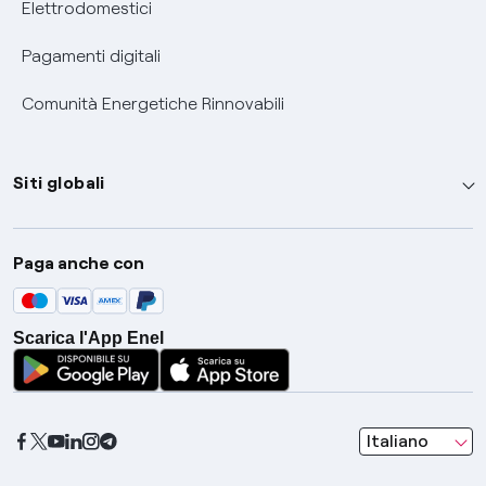
Elettrodomestici
Pagamenti digitali
Comunità Energetiche Rinnovabili
Siti globali
Enel Group
Paga anche con
Enel Green Power
Global Trading
Scarica l'App Enel
Global Procurement
Gridspertise
Open Innovability
seleziona una l
Italiano