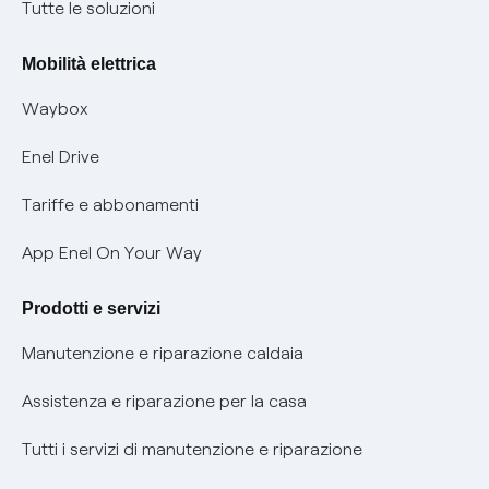
Condizioni generali di contratto prodotti e servizi
Nuove regole europee per la protezione dei dati
Tutte le soluzioni
Rimborsi e resi per prodotti e servizi
Offerte Placet non vulnerabili
Mobilità elettrica
Informativa RAEE
Offerta Tutela Vulnerabilità Gas
Waybox
Informativa Privacy AI
Mobilità Elettrica
Enel Drive
Phishing e truffe online
Tariffe e abbonamenti
Verifica chi ti ha chiamato
App Enel On Your Way
Agevolazione utenti con disabilità per offerte Fibra
Prodotti e servizi
Informativa RAEE
Manutenzione e riparazione caldaia
Assistenza e riparazione per la casa
Tutti i servizi di manutenzione e riparazione