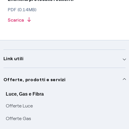
PDF (0.14MB)
Scarica
Link utili
Assistenza
Offerte, prodotti e servizi
Avvisi
Servizi
Luce, Gas e Fibra
Offerte Luce
SOS luce e gas
Servizio di salvaguardia
Collabora con noi
Offerte Gas
Conciliazioni e risoluzione delle controversie
Servizio default di distribuzione
Sponsorizzazioni
Modulistica e reclami