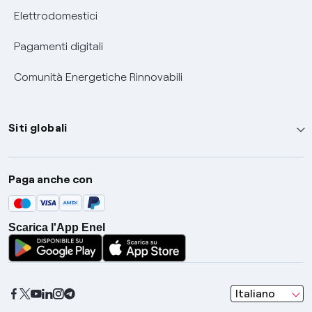
Elettrodomestici
Pagamenti digitali
Comunità Energetiche Rinnovabili
Siti globali
Enel Group
Paga anche con
Enel Green Power
Global Trading
Scarica l'App Enel
Global Procurement
Gridspertise
Open Innovability
seleziona una l
Italiano