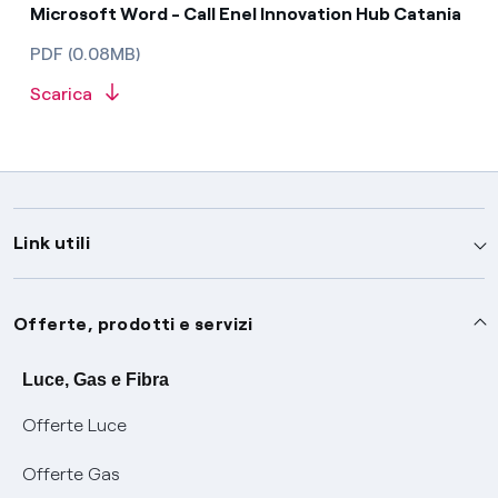
Microsoft Word - Call Enel Innovation Hub Catania
PDF (0.08MB)
Scarica
Link utili
Assistenza
Offerte, prodotti e servizi
Avvisi
Servizi
Luce, Gas e Fibra
Offerte Luce
SOS luce e gas
Servizio di salvaguardia
Collabora con noi
Offerte Gas
Conciliazioni e risoluzione delle controversie
Servizio default di distribuzione