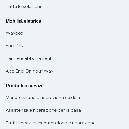
Condizioni generali di contratto prodotti e servizi
Nuove regole europee per la protezione dei dati
Tutte le soluzioni
Rimborsi e resi per prodotti e servizi
Offerte Placet non vulnerabili
Mobilità elettrica
Informativa RAEE
Offerta Tutela Vulnerabilità Gas
Waybox
Informativa Privacy AI
Mobilità Elettrica
Enel Drive
Phishing e truffe online
Tariffe e abbonamenti
Verifica chi ti ha chiamato
App Enel On Your Way
Agevolazione utenti con disabilità per offerte Fibra
Prodotti e servizi
Informativa RAEE
Manutenzione e riparazione caldaia
Assistenza e riparazione per la casa
Tutti i servizi di manutenzione e riparazione