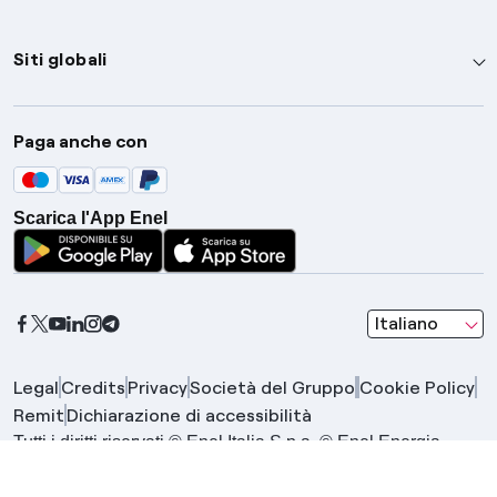
Siti globali
Enel Group
Paga anche con
Enel Green Power
Global Trading
Scarica l'App Enel
Global Procurement
Gridspertise
Open Innovability
seleziona una l
Italiano
Legal
Credits
Privacy
Società del Gruppo
Cookie Policy
Remit
Dichiarazione di accessibilità
Tutti i diritti riservati © Enel Italia S.p.a. © Enel Energia
S.p.a. | Gruppo IVA Enel P.IVA 15844561009