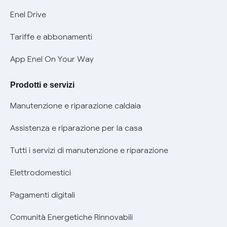
Informativa Privacy AI
Mobilità Elettrica
Enel Drive
Phishing e truffe online
Tariffe e abbonamenti
Verifica chi ti ha chiamato
App Enel On Your Way
Agevolazione utenti con disabilità per offerte Fibra
Prodotti e servizi
Informativa RAEE
Manutenzione e riparazione caldaia
Assistenza e riparazione per la casa
Tutti i servizi di manutenzione e riparazione
Elettrodomestici
Pagamenti digitali
Comunità Energetiche Rinnovabili