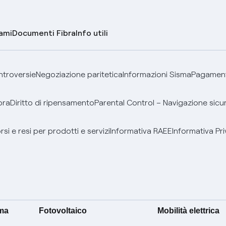
lami
Documenti Fibra
Info utili
ontroversie
Negoziazione paritetica
Informazioni Sisma
Pagamenti
bra
Diritto di ripensamento
Parental Control – Navigazione sicu
si e resi per prodotti e servizi
Informativa RAEE
Informativa Pri
ima
Fotovoltaico
Mobilità elettrica