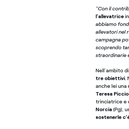
“Con il contri
l’allevatrice
in
abbiamo fondat
allevatori nel
campagna potr
scoprendo tan
straordinarie 
Nell’ambito di
tre obiettivi
.
anche lei una 
Teresa Piccio
trinciatrice e 
Norcia
(Pg), u
sostenerle c’