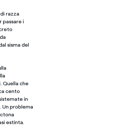
 di razza
r passare i
ncreto
 da
 dal sisma del
lla
lla
i. Quella che
rca cento
sistemate in
li. Un problema
octona
si estinta.