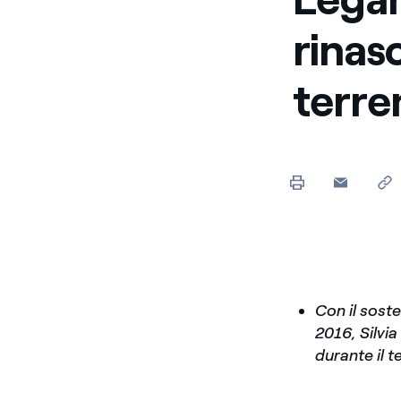
rinasc
terr
Con il sost
2016, Silvia
durante il 