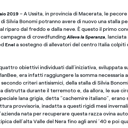
– A Ussita, in provincia di Macerata, le pecore
aio 2019
di Silvia Bonomi potranno avere di nuovo una stalla pe
 al riparo dal freddo e dalla neve. È questo il primo co
la campagna di crowdfunding
, lanciata
Alleva la Speranza
ed
a sostegno di allevatori del centro Italia colpiti
Enel
uattro obiettivi individuati dall’iniziativa, sviluppata su
lanBee, era infatti raggiungere la somma necessaria a
 secondo criteri antisismici, della stalla di Silvia Bonom
 distrutta durante il terremoto e, da allora, le sue ci
peciale lana grigia, detta “cachemire italiano”, erano 
tura provvisoria, inadatta a questi rigidi mesi inverna
 l’azienda nata per recuperare questa razza ovina aut
pica dell’alta Valle del Nera fino agli anni ‘40 e poi qua