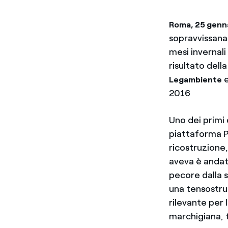
Roma, 25 genn
sopravvissana 
mesi invernali
risultato del
Legambiente
2016
Uno dei primi q
piattaforma P
ricostruzione,
aveva è andata
pecore dalla s
una tensostrut
rilevante per
marchigiana, ti