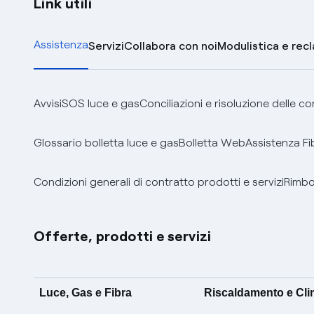
Link utili
Assistenza
Servizi
Collabora con noi
Modulistica e rec
Avvisi
SOS luce e gas
Conciliazioni e risoluzione delle c
Glossario bolletta luce e gas
Bolletta Web
Assistenza Fi
Condizioni generali di contratto prodotti e servizi
Rimbor
Offerte, prodotti e servizi
Luce, Gas e Fibra
Riscaldamento e Cl