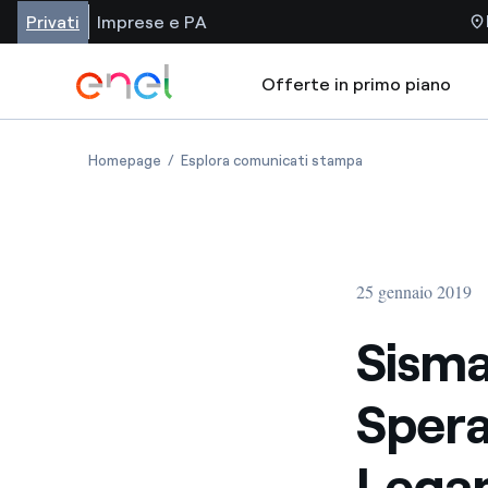
Privati
Imprese e PA
Offerte in primo piano
Homepage
Esplora comunicati stampa
25 gennaio 2019
Sisma
Spera
Legam