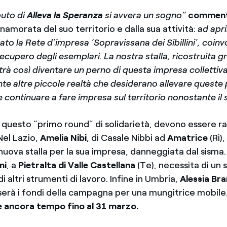
buto di
Alleva la Speranza
si avvera un sogno”
commen
namorata del suo territorio e dalla sua attività:
ad apri
o la Rete d’impresa ‘Sopravissana dei Sibillini’, coinv
 recupero degli esemplari. La nostra stalla, ricostruita g
à così diventare un perno di questa impresa collettiv
te altre piccole realtà che desiderano allevare queste
e continuare a fare impresa sul territorio nonostante il 
 questo “primo round” di solidarietà, devono essere rag
 Nel Lazio,
Amelia Nibi
, di Casale Nibbi ad
Amatrice
(Ri)
nuova stalla per la sua impresa, danneggiata dal sisma.
ni
, a
Pietralta di Valle Castellana
(Te), necessita di un s
di altri strumenti di lavoro. Infine in Umbria,
Alessia Br
serà i fondi della campagna per una mungitrice mobile
è ancora tempo fino al 31 marzo.