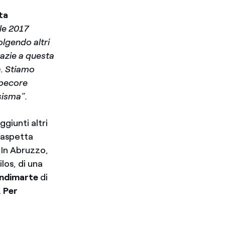
ta
le 2017
olgendo altri
razie a questa
a. Stiamo
 pecore
sisma”.
giunti altri
, aspetta
 In Abruzzo,
ilos, di una
andimarte
di
.
Per