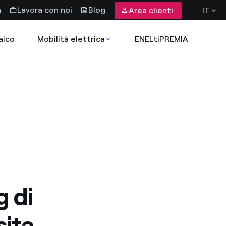
a
Lavora con noi
Blog
Area clienti
IT
aico
Mobilità elettrica
ENELtiPREMIA
 di
sita