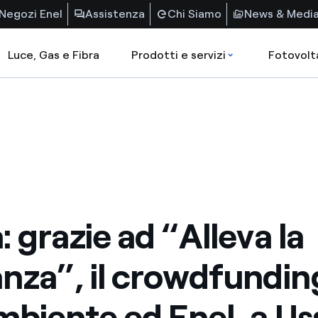
Negozi Enel
Assistenza
Chi Siamo
News & Medi
Luce, Gas e Fibra
Prodotti e servizi
Fotovolt
: grazie ad “Alleva la
nza”, il crowdfunding
biente ed Enel, a Us