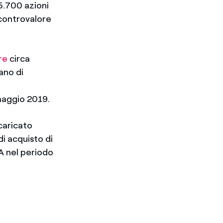
15.700 azioni
 controvalore
re
circa
ano di
 maggio 2019.
ncaricato
di acquisto di
A nel periodo