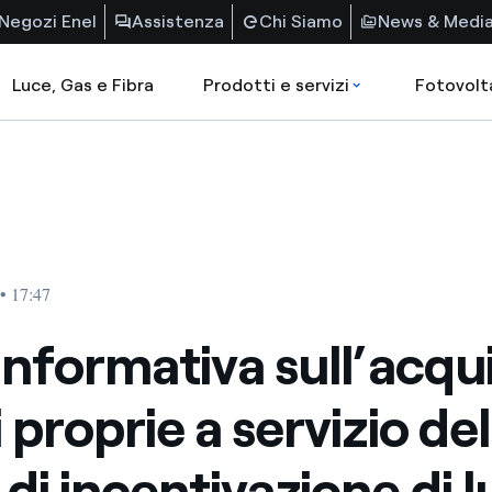
Negozi Enel
Assistenza
Chi Siamo
News & Medi
Luce, Gas e Fibra
Prodotti e servizi
Fotovolt
• 17:47
 informativa sull’acqui
 proprie a servizio del
 di incentivazione di 