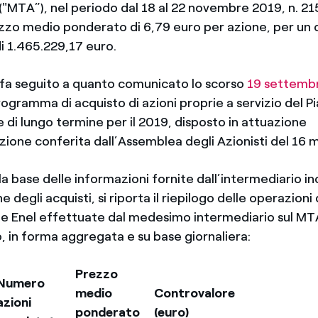
. ("MTA”), nel periodo dal 18 al 22 novembre 2019, n. 2
ezzo medio ponderato di 6,79 euro per azione, per un
i 1.465.229,17 euro.
fa seguito a quanto comunicato lo scorso
19 settemb
programma di acquisto di azioni proprie a servizio del Pi
 di lungo termine per il 2019, disposto in attuazione
azione conferita dall’Assemblea degli Azionisti del 16
lla base delle informazioni fornite dall’intermediario i
 degli acquisti, si riporta il riepilogo delle operazioni 
rie Enel effettuate dal medesimo intermediario sul MT
, in forma aggregata e su base giornaliera:
Prezzo
Numero
medio
Controvalore
azioni
ponderato
(euro)