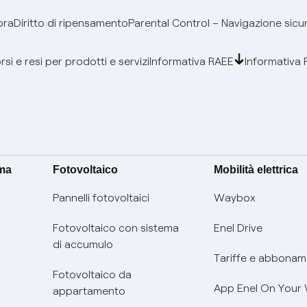
bra
Diritto di ripensamento
Parental Control – Navigazione sicu
si e resi per prodotti e servizi
Informativa RAEE
Informativa 
ima
Fotovoltaico
Mobilità elettrica
Pannelli fotovoltaici
Waybox
Fotovoltaico con sistema
Enel Drive
di accumulo
Tariffe e abbonam
Fotovoltaico da
App Enel On Your
appartamento