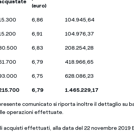
acquistate
(euro)
15.300
6,86
104.945,64
15.200
6,91
104.976,37
30.500
6,83
208.254,28
61.700
6,79
418.966,65
93.000
6,75
628.086,23
215.700
6,79
1.465.229,17
 presente comunicato si riporta inoltre il dettaglio su b
lle operazioni effettuate.
i acquisti effettuati, alla data del 22 novembre 2019 