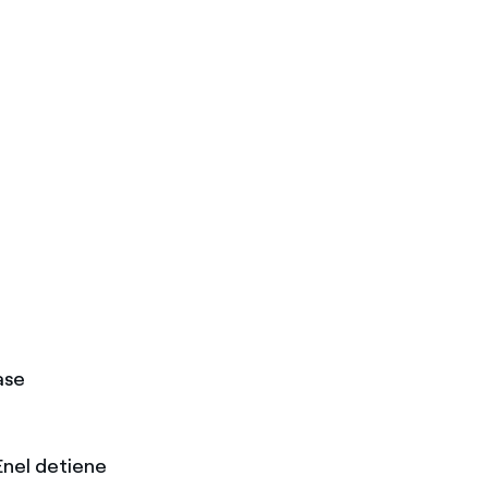
ase
Enel detiene