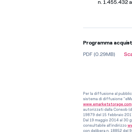
n. 1.455.432 a
Programma acquisto
PDF (0.29MB)
Sc
Per la diffusione al pubbli
sistema di diffusione “eMa
www.emarketstorage.com
autorizzati dalla Consob (d
19879 del 15 febbraio 201
Dal 19 maggio 2014 al 30 g
consultabile all’indirizzo
ww
con delibera n. 18852 del 9