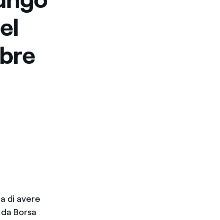
el
mbre
ma di avere
 da Borsa