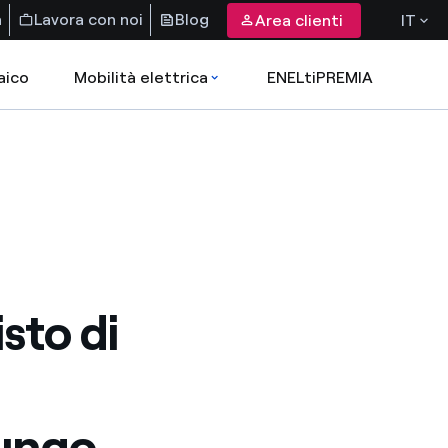
a
Lavora con noi
Blog
Area clienti
IT
aico
Mobilità elettrica
ENELtiPREMIA
sto di
lungo