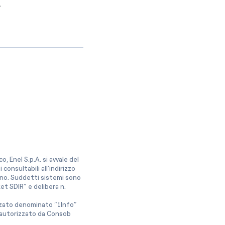
.
, Enel S.p.A. si avvale del
onsultabili all’indirizzo
ano. Suddetti sistemi sono
et SDIR” e delibera n.
izzato denominato “1Info”
e autorizzato da Consob