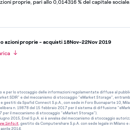
zioni proprie, pari allo 0,014316 % del capitale sociale
 azioni proprie - acquisti 18Nov-22Nov 2019
arica
co e per lo stoccaggio delle informazioni regolamentate diffuse al pubblico
rket SDIR” e del meccanismo di stoccaggio “eMarket Storage”, entrambi c
e gestiti da Spafid Connect S.p.A., con sede in Foro Buonaparte 10, Mil
elibera n. 19878 del 15 febbraio 2017 per il sistema di diffusione “eMark
7 per il meccanismo di stoccaggio “eMarket Storage”).
iugno 2015, Enel S.p.A. si è avvalsa del meccanismo di stoccaggio autor
w.1info.it
, gestito da Computershare S.p.A. con sede legale in Milano 
 aprile 2014.