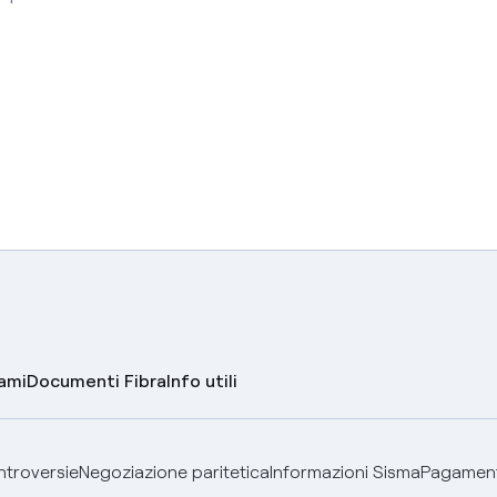
lami
Documenti Fibra
Info utili
ontroversie
Negoziazione paritetica
Informazioni Sisma
Pagamenti