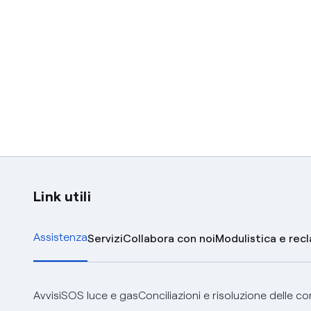
Link utili
Assistenza
Servizi
Collabora con noi
Modulistica e rec
Avvisi
SOS luce e gas
Conciliazioni e risoluzione delle c