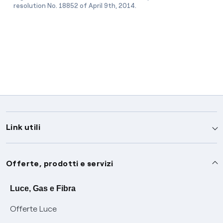
resolution No. 18852 of April 9th, 2014.
Link utili
Assistenza
Offerte, prodotti e servizi
Avvisi
Servizi
Luce, Gas e Fibra
Offerte Luce
SOS luce e gas
Servizio di salvaguardia
Collabora con noi