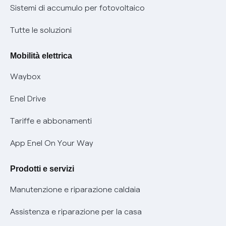
Informazioni precontrattuali prodotti e servizi
Certificazioni
Sistemi di accumulo per fotovoltaico
Condizioni generali di contratto prodotti e servizi
Nuove regole europee per la protezione dei dati
Tutte le soluzioni
Rimborsi e resi per prodotti e servizi
Offerte Placet non vulnerabili
Mobilità elettrica
Informativa RAEE
Offerta Tutela Vulnerabilità Gas
Waybox
Informativa Privacy AI
Mobilità Elettrica
Enel Drive
Phishing e truffe online
Tariffe e abbonamenti
Verifica chi ti ha chiamato
App Enel On Your Way
Agevolazione utenti con disabilità per offerte Fibra
Prodotti e servizi
Informativa RAEE
Manutenzione e riparazione caldaia
Assistenza e riparazione per la casa