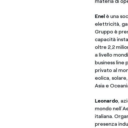
materia di ope
Enel
è una soc
elettricità, g
Gruppo è pres
capacità insta
oltre 2,2 milio
a livello mond
business line 
privato al mo
eolica, solare
Asia e Oceani
Leonardo
, az
mondo nell’Aer
italiana. Orga
presenza indus