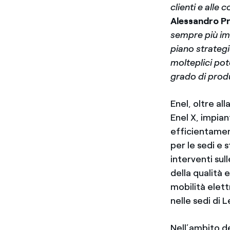
clienti e alle
Alessandro 
sempre più imp
piano strateg
molteplici pot
grado di produ
Enel, oltre al
Enel X, impian
efficientamen
per le sedi e 
interventi sul
della qualità e
mobilità elettr
nelle sedi di 
Nell’ambito de