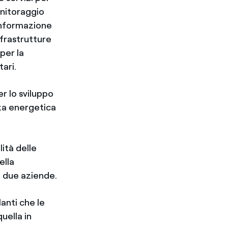
onitoraggio
oinformazione
infrastrutture
per la
tari.
r lo sviluppo
enza energetica
ità delle
ella
le due aziende.
anti che le
quella in