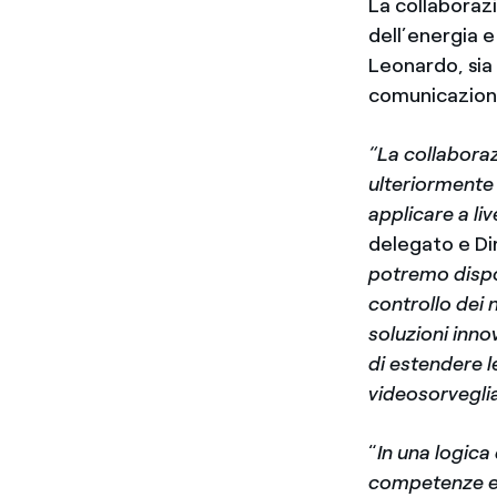
La collaborazi
dell’energia e
Leonardo, sia 
comunicazioni 
“La collaboraz
ulteriormente 
applicare a li
delegato e Di
potremo dispor
controllo dei 
soluzioni inno
di estendere le
videosorvegli
“
In una logica
competenze e 