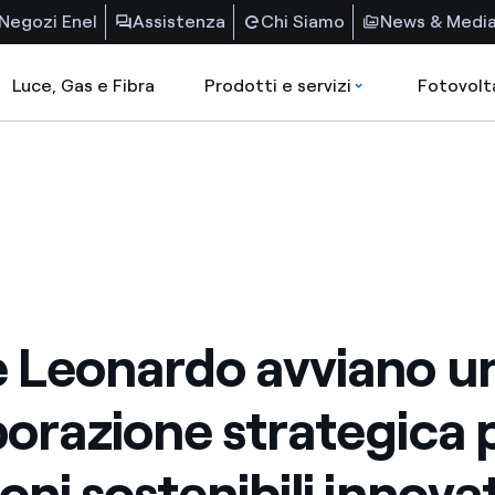
Negozi Enel
Assistenza
Chi Siamo
News & Medi
Luce, Gas e Fibra
Prodotti e servizi
Fotovolt
e Leonardo avviano u
borazione strategica 
oni sostenibili innova