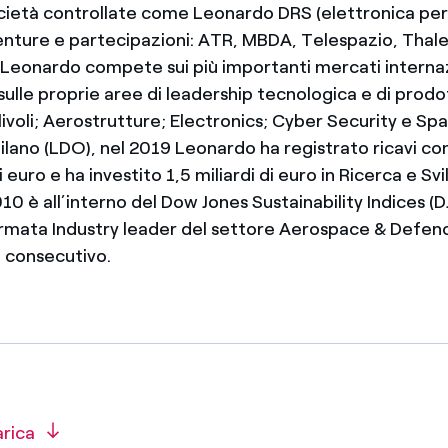
cietà controllate come Leonardo DRS (elettronica per 
venture e partecipazioni: ATR, MBDA, Telespazio, Thale
 Leonardo compete sui più importanti mercati internaz
sulle proprie aree di leadership tecnologica e di prod
elivoli; Aerostrutture; Electronics; Cyber Security e Sp
Milano (LDO), nel 2019 Leonardo ha registrato ricavi con
i euro e ha investito 1,5 miliardi di euro in Ricerca e Svil
0 è all’interno del Dow Jones Sustainability Indices (DJ
mata Industry leader del settore Aerospace & Defence
 consecutivo.
arica