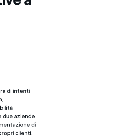
a di intenti
a,
bilità
le due aziende
lementazione di
opri clienti.