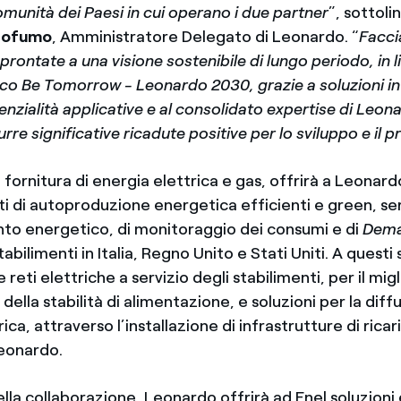
 comunità dei Paesi in cui operano i due partner
”, sottoli
Profumo
, Amministratore Delegato di Leonardo. “
Facci
rontate a una visione sostenibile di lungo periodo, in li
ico Be Tomorrow - Leonardo 2030, grazie a soluzioni i
enzialità applicative e al consolidato expertise di Leona
rre significative ricadute positive per lo sviluppo e il 
la fornitura di energia elettrica e gas, offrirà a Leonar
ti di autoproduzione energetica efficienti e green, ser
to energetico, di monitoraggio dei consumi e di
Dema
stabilimenti in Italia, Regno Unito e Stati Uniti. A quest
le reti elettriche a servizio degli stabilimenti, per il m
 della stabilità di alimentazione, e soluzioni per la diff
ica, attraverso l’installazione di infrastrutture di ricar
Leonardo.
lla collaborazione, Leonardo offrirà ad Enel soluzioni 