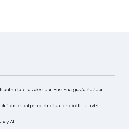
 online facili e veloci con Enel Energia
Contattaci
ra
Informazioni precontrattuali prodotti e servizi
vacy AI