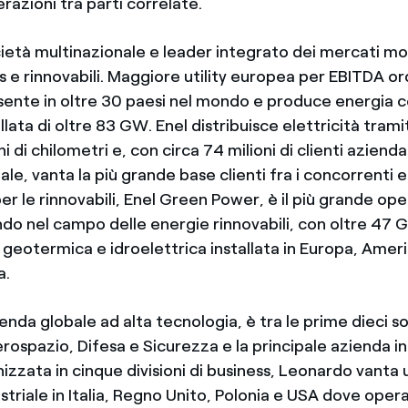
razioni tra parti correlate.
ietà multinazionale e leader integrato dei mercati mon
as e rinnovabili. Maggiore utility europea per EBITDA ordi
ente in oltre 30 paesi nel mondo e produce energia 
llata di oltre 83 GW. Enel distribuisce elettricità trami
ni di chilometri e, con circa 74 milioni di clienti aziend
iale, vanta la più grande base clienti fra i concorrenti 
per le rinnovabili, Enel Green Power, è il più grande op
ndo nel campo delle energie rinnovabili, con oltre 47 
, geotermica e idroelettrica installata in Europa, Ameri
a.
ienda globale ad alta tecnologia, è tra le prime dieci so
ospazio, Difesa e Sicurezza e la principale azienda in
nizzata in cinque divisioni di business, Leonardo vanta 
triale in Italia, Regno Unito, Polonia e USA dove oper