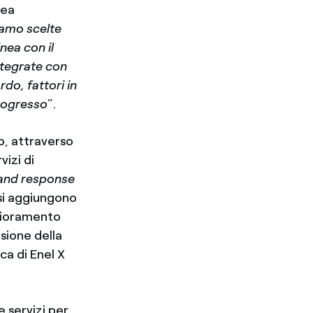
nea
amo scelte
nea con il
ntegrate con
rdo, fattori in
progresso
”.
do, attraverso
vizi di
nd response
i si aggiungono
iglioramento
usione della
ica di Enel X
e servizi per