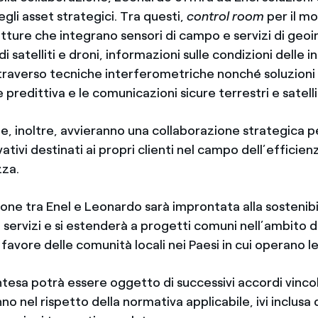
egli asset strategici. Tra questi,
control room
per il m
rutture che integrano sensori di campo e servizi di ge
di satelliti e droni, informazioni sulle condizioni delle 
ttraverso tecniche interferometriche nonché soluzioni 
redittiva e le comunicazioni sicure terrestri e satelli
, inoltre, avvieranno una collaborazione strategica pe
ovativi destinati ai propri clienti nel campo dell’effici
zza.
one tra Enel e Leonardo sarà improntata alla sostenibil
i servizi e si estenderà a progetti comuni nell’ambito d
a favore delle comunità locali nei Paesi in cui operano 
tesa potrà essere oggetto di successivi accordi vincol
no nel rispetto della normativa applicabile, ivi inclusa 