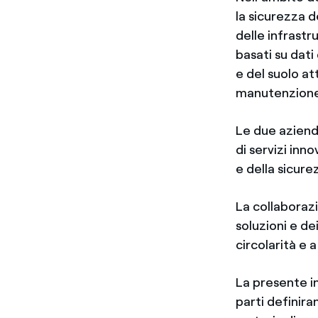
la sicurezza d
delle infrast
basati su dati 
e del suolo a
manutenzione p
Le due aziende
di servizi inn
e della sicure
La collaborazi
soluzioni e de
circolarità e 
La presente in
parti definiran