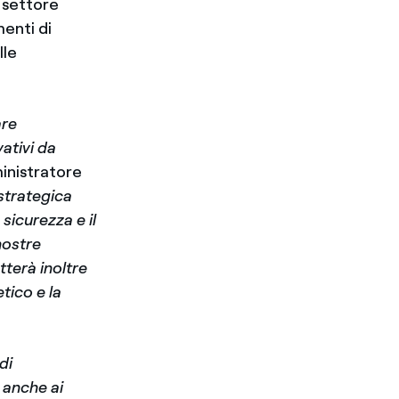
l settore
menti di
lle
are
ativi da
inistratore
strategica
sicurezza e il
nostre
terà inoltre
tico e la
di
 anche ai