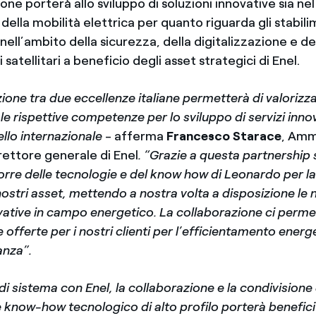
one porterà allo sviluppo di soluzioni innovative sia ne
 della mobilità elettrica per quanto riguarda gli stabili
nell’ambito della sicurezza, della digitalizzazione e de
satellitari a beneficio degli asset strategici di Enel.
ione tra due eccellenze italiane permetterà di valorizz
le rispettive competenze per lo sviluppo di servizi innov
vello internazionale
- afferma
Francesco Starace
, Amm
rettore generale di Enel
. “Grazie a questa partnership 
re delle tecnologie e del know how di Leonardo per la 
nostri asset, mettendo a nostra volta a disposizione le 
vative in campo energetico. La collaborazione ci permet
 offerte per i nostri clienti per l’efficientamento energe
anza”.
 di sistema con Enel, la collaborazione e la condivisione 
know-how tecnologico di alto profilo porterà benefici