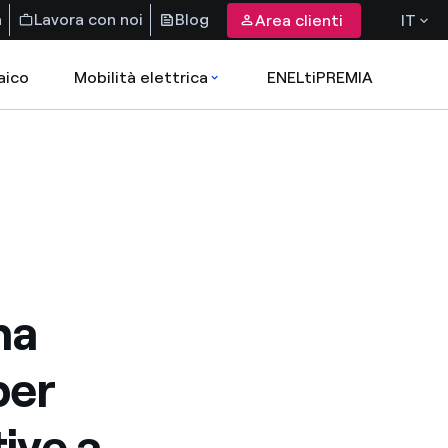
a
Lavora con noi
Blog
Area clienti
IT
aico
Mobilità elettrica
ENELtiPREMIA
na
per
tive a