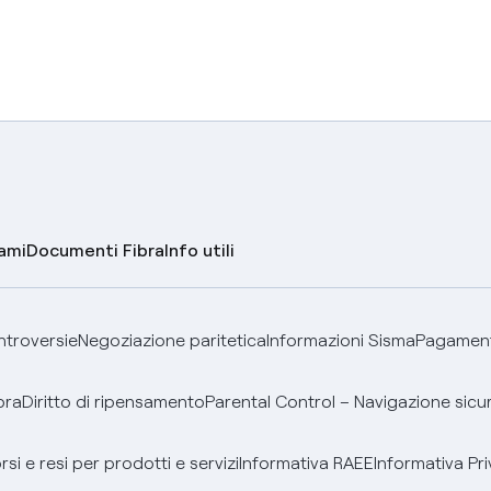
lami
Documenti Fibra
Info utili
ontroversie
Negoziazione paritetica
Informazioni Sisma
Pagamenti
bra
Diritto di ripensamento
Parental Control – Navigazione sicu
si e resi per prodotti e servizi
Informativa RAEE
Informativa Pri