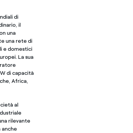
diali di
nario, il
con una
te una rete di
ali e domestici
europei. La sua
eratore
GW di capacità
che, Africa,
cietà al
dustriale
una rilevante
a anche