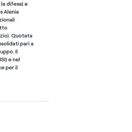
la difesa) e
s Alenia
ionali
otto
azio). Quotata
solidati pari a
uppo. Il
SI) e nel
 per il