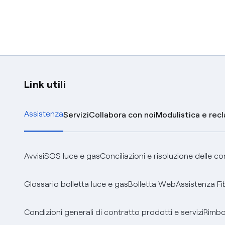
Link utili
Assistenza
Servizi
Collabora con noi
Modulistica e rec
Avvisi
SOS luce e gas
Conciliazioni e risoluzione delle c
Glossario bolletta luce e gas
Bolletta Web
Assistenza Fi
Condizioni generali di contratto prodotti e servizi
Rimbor