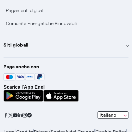
Pagamenti digitali
Comunità Energetiche Rinnovabili
Siti globali
Enel Group
Paga anche con
Enel Green Power
Global Trading
Scarica l'App Enel
Global Procurement
Gridspertise
Open Innovability
seleziona una l
Italiano
Legal
Credits
Privacy
Società del Gruppo
Cookie Policy