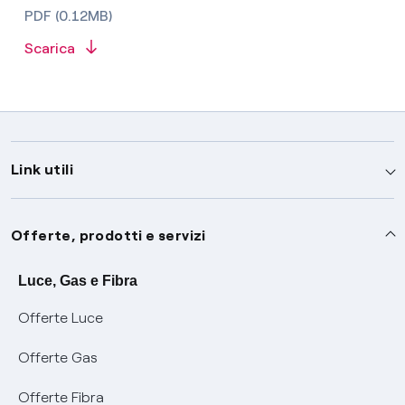
PDF (0.12MB)
Scarica
Link utili
Assistenza
Offerte, prodotti e servizi
Avvisi
Servizi
Luce, Gas e Fibra
Offerte Luce
SOS luce e gas
Servizio di salvaguardia
Collabora con noi
Offerte Gas
Conciliazioni e risoluzione delle controversie
Servizio default di distribuzione
Sponsorizzazioni
Modulistica e reclami
Offerte Fibra
Negoziazione paritetica