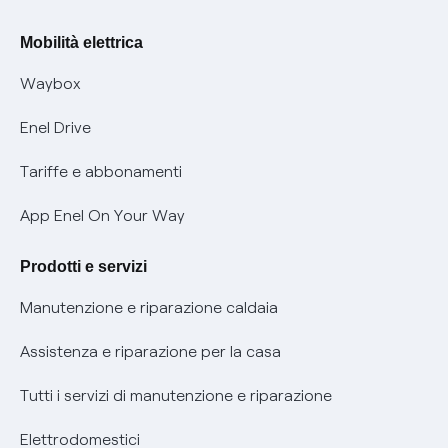
Rimborsi e resi per prodotti e servizi
Offerte Placet non vulnerabili
Mobilità elettrica
Informativa RAEE
Offerta Tutela Vulnerabilità Gas
Waybox
Informativa Privacy AI
Mobilità Elettrica
Enel Drive
Phishing e truffe online
Tariffe e abbonamenti
Verifica chi ti ha chiamato
App Enel On Your Way
Agevolazione utenti con disabilità per offerte Fibra
Prodotti e servizi
Informativa RAEE
Manutenzione e riparazione caldaia
Assistenza e riparazione per la casa
Tutti i servizi di manutenzione e riparazione
Elettrodomestici