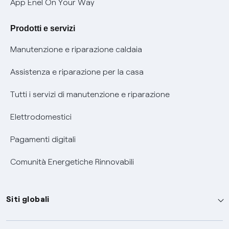
Verifica chi ti ha chiamato
App Enel On Your Way
Agevolazione utenti con disabilità per offerte Fibra
Prodotti e servizi
Informativa RAEE
Manutenzione e riparazione caldaia
Assistenza e riparazione per la casa
Tutti i servizi di manutenzione e riparazione
Elettrodomestici
Pagamenti digitali
Comunità Energetiche Rinnovabili
Siti globali