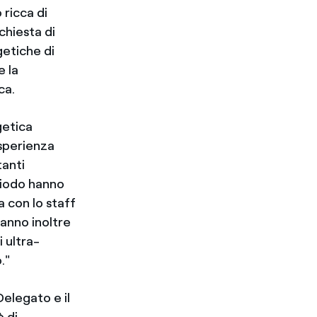
 ricca di
chiesta di
getiche di
e la
ca.
getica
esperienza
tanti
riodo hanno
 con lo staff
Hanno inoltre
i ultra-
."
Delegato e il
 di