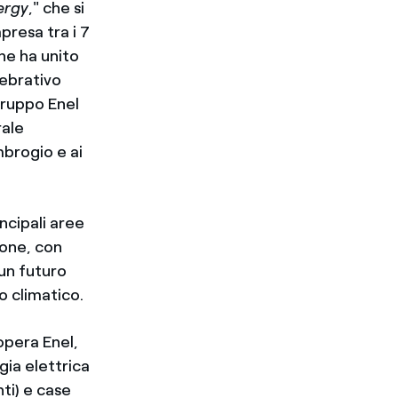
ergy
," che si
presa tra i 7
he ha unito
lebrativo
Gruppo Enel
rale
brogio e ai
incipali aree
ione, con
 un futuro
o climatico.
 opera Enel,
gia elettrica
nti) e case