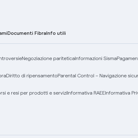
lami
Documenti Fibra
Info utili
ontroversie
Negoziazione paritetica
Informazioni Sisma
Pagamenti
bra
Diritto di ripensamento
Parental Control – Navigazione sicu
si e resi per prodotti e servizi
Informativa RAEE
Informativa Pri