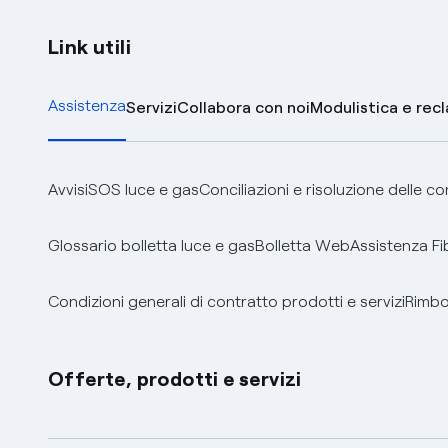
Link utili
Assistenza
Servizi
Collabora con noi
Modulistica e rec
Avvisi
SOS luce e gas
Conciliazioni e risoluzione delle c
Glossario bolletta luce e gas
Bolletta Web
Assistenza Fi
Condizioni generali di contratto prodotti e servizi
Rimbor
Offerte, prodotti e servizi