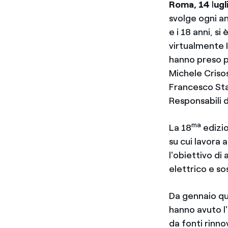
Roma, 14
l
ugl
svolge ogni an
e i 18 anni, s
virtualmente I
hanno preso pa
Michele Criso
Francesco Sta
Responsabili de
ma
La 18
edizio
su cui lavora 
l'obiettivo di
elettrico e s
Da gennaio qua
hanno avuto l
da fonti rinnov