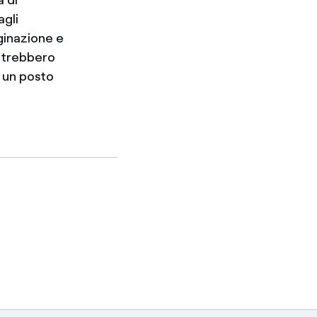
agli
ginazione e
potrebbero
o un posto