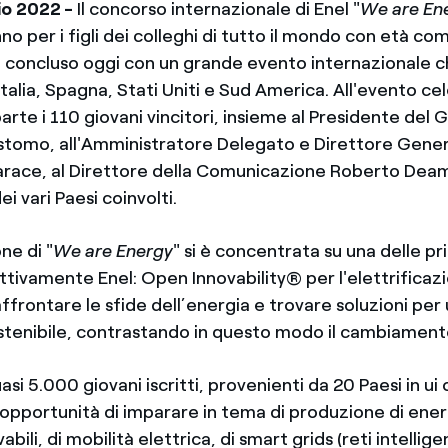
io 2022 -
Il concorso internazionale di Enel "
We are En
no per i figli dei colleghi di tutto il mondo con età com
i è concluso oggi con un grande evento internazionale c
talia, Spagna, Stati Uniti e Sud America. All'evento ce
rte i 110 giovani vincitori, insieme al Presidente del 
stomo, all'Amministratore Delegato e Direttore Gene
race, al Direttore della Comunicazione Roberto Deam
i vari Paesi coinvolti.
ne di "
We are Energy
" si è concentrata su una delle pr
attivamente Enel: Open Innovability® per l'elettrificaz
 affrontare le sfide dell’energia e trovare soluzioni per
ostenibile, contrastando in questo modo il cambiament
si 5.000 giovani iscritti, provenienti da 20 Paesi in ui
'opportunità di imparare in tema di produzione di ener
abili, di mobilità elettrica, di smart grids (reti intellige