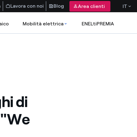
a
Lavora con noi
Blog
Area clienti
IT
aico
Mobilità elettrica
ENELtiPREMIA
hi di
o "We