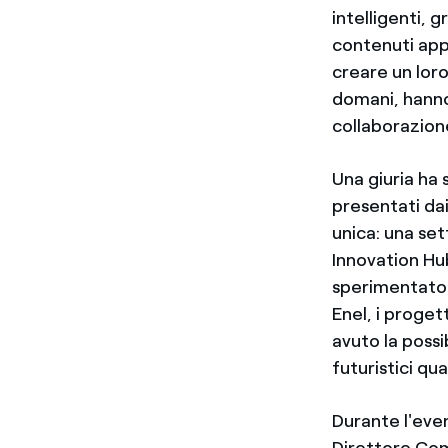
intelligenti, 
contenuti appr
creare un lor
domani, hanno
collaborazione
Una giuria ha 
presentati dai
unica: una se
Innovation Hu
sperimentato 
Enel, i proget
avuto la possi
futuristici qu
Durante l'even
Direttore Com