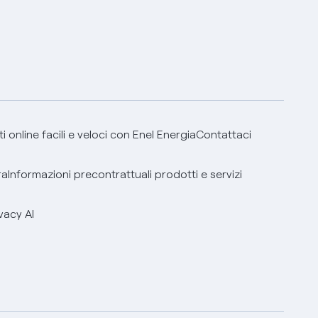
 online facili e veloci con Enel Energia
Contattaci
ra
Informazioni precontrattuali prodotti e servizi
vacy AI