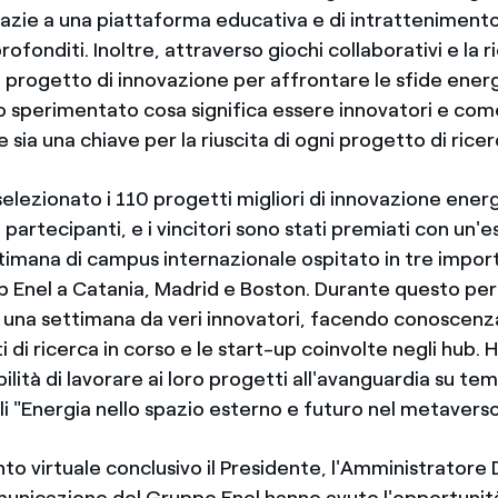
grazie a una piattaforma educativa e di intrattenimento
ofonditi. Inoltre, attraverso giochi collaborativi e la ri
o progetto di innovazione per affrontare le sfide ener
 sperimentato cosa significa essere innovatori e com
 sia una chiave per la riuscita di ogni progetto di ricer
selezionato i 110 progetti migliori di innovazione ener
 partecipanti, e i vincitori sono stati premiati con un'
ttimana di campus internazionale ospitato in tre impor
b Enel a Catania, Madrid e Boston. Durante questo pe
una settimana da veri innovatori, facendo conoscenza
ti di ricerca in corso e le start-up coinvolte negli hub. 
bilità di lavorare ai loro progetti all'avanguardia su tem
ali "Energia nello spazio esterno e futuro nel metaverso
to virtuale conclusivo il Presidente, l'Amministratore 
unicazione del Gruppo Enel hanno avuto l'opportunità