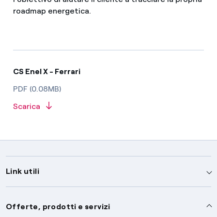
roadmap energetica.
CS Enel X - Ferrari
PDF (0.08MB)
Scarica
Link utili
Assistenza
Offerte, prodotti e servizi