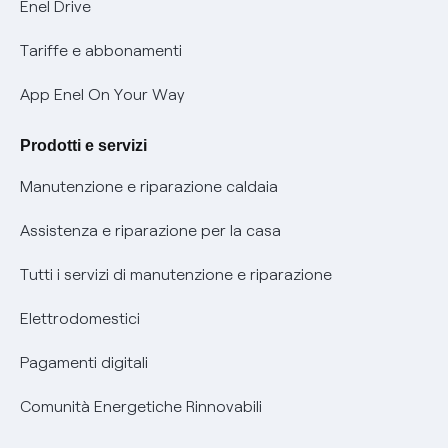
Mobilità Elettrica
Enel Drive
Phishing e truffe online
Tariffe e abbonamenti
Verifica chi ti ha chiamato
App Enel On Your Way
Agevolazione utenti con disabilità per offerte Fibra
Prodotti e servizi
Informativa RAEE
Manutenzione e riparazione caldaia
Assistenza e riparazione per la casa
Tutti i servizi di manutenzione e riparazione
Elettrodomestici
Pagamenti digitali
Comunità Energetiche Rinnovabili