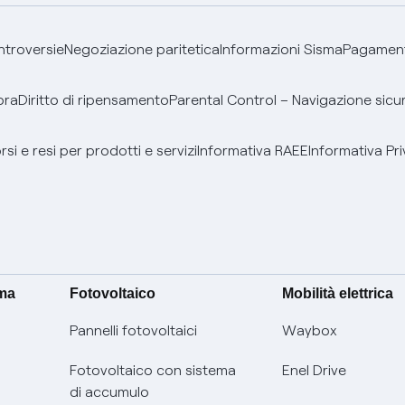
ontroversie
Negoziazione paritetica
Informazioni Sisma
Pagamenti
bra
Diritto di ripensamento
Parental Control – Navigazione sicu
si e resi per prodotti e servizi
Informativa RAEE
Informativa Pri
ima
Fotovoltaico
Mobilità elettrica
Pannelli fotovoltaici
Waybox
Fotovoltaico con sistema
Enel Drive
di accumulo