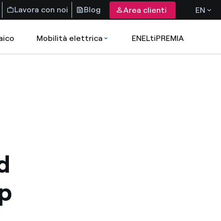
Lavora con noi
Blog
Area clienti
EN
aico
Mobilità elettrica
ENELtiPREMIA
d
up