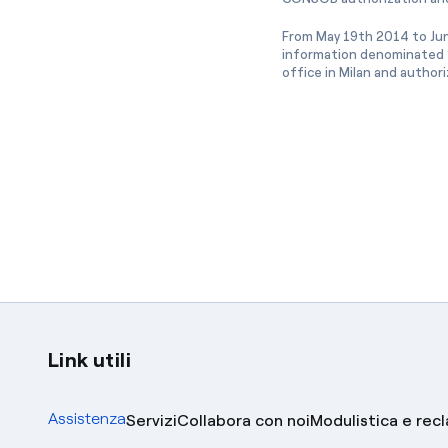
From May 19th 2014 to Jun
information denominated “
office in Milan and author
Link utili
Assistenza
Servizi
Collabora con noi
Modulistica e rec