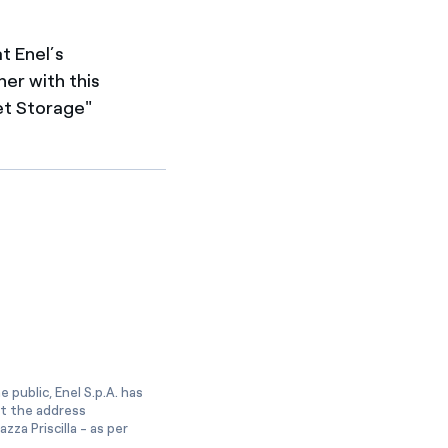
t Enel’s
her with this
et Storage"
 public, Enel S.p.A. has
at the address
zza Priscilla - as per