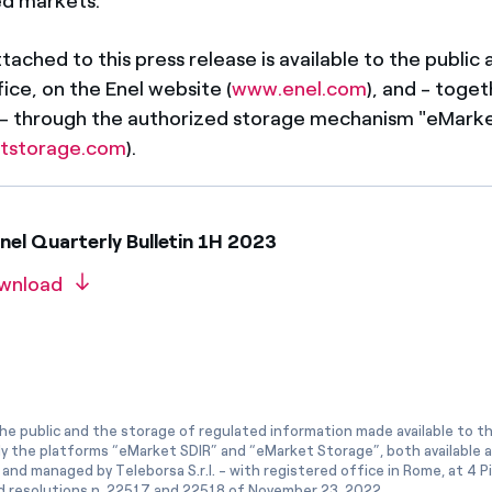
d markets.
ached to this press release is available to the public a
ice, on the Enel website (
www.enel.com
), and - toget
 - through the authorized storage mechanism "eMark
tstorage.com
).
el Quarterly Bulletin 1H 2023
wnload
he public and the storage of regulated information made available to the
ly the platforms “eMarket SDIR” and “eMarket Storage”, both available 
and managed by Teleborsa S.r.l. - with registered office in Rome, at 4 Pia
 resolutions n. 22517 and 22518 of November 23, 2022.