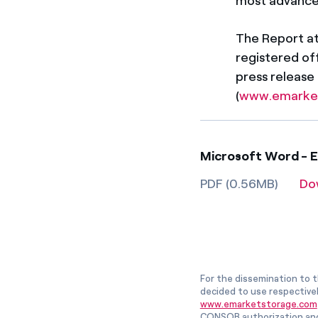
most advance
The Report att
registered off
press release
(
www.emarke
Microsoft Word - En
PDF (0.56MB)
Do
For the dissemination to t
decided to use respective
www.emarketstorage.com
CONSOB authorization and