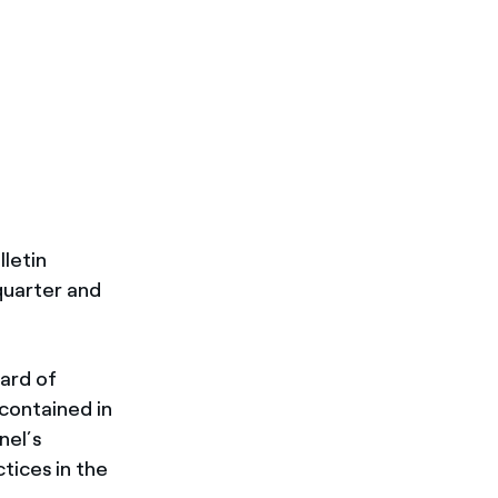
lletin
quarter and
oard of
 contained in
nel’s
tices in the