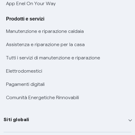
Verifica chi ti ha chiamato
App Enel On Your Way
Agevolazione utenti con disabilità per offerte Fibra
Prodotti e servizi
Informativa RAEE
Manutenzione e riparazione caldaia
Assistenza e riparazione per la casa
Tutti i servizi di manutenzione e riparazione
Elettrodomestici
Pagamenti digitali
Comunità Energetiche Rinnovabili
Siti globali