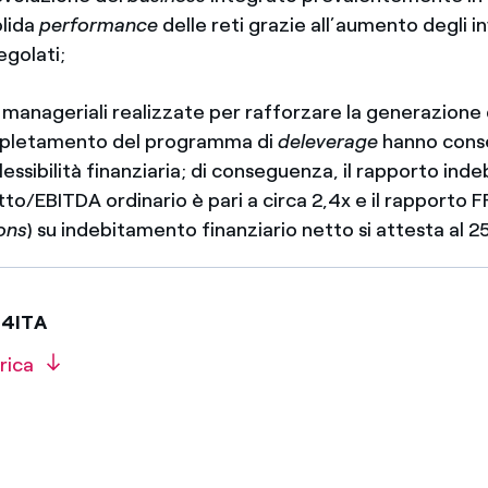
olida
performance
delle reti grazie all’aumento degli i
egolati;
anageriali realizzate per rafforzare la generazione 
mpletamento del programma di
deleverage
hanno conse
flessibilità finanziaria; di conseguenza, il rapporto in
tto/EBITDA ordinario è pari a circa 2,4x e il rapporto F
ons
) su indebitamento finanziario netto si attesta al 2
024ITA
rica