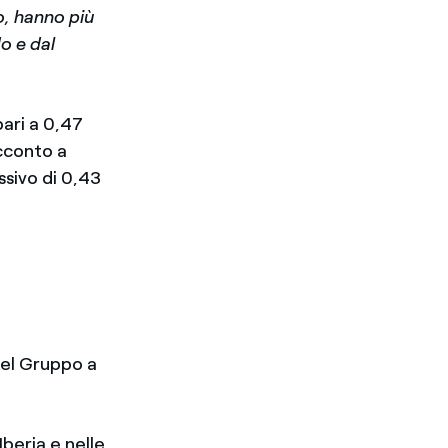
o, hanno più
o e dal
ari a 0,47
acconto a
ssivo di 0,43
del Gruppo a
beria e nelle