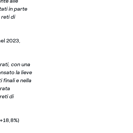
nte alle
ati in parte
reti di
nel 2023,
rati, con una
nsato la lieve
 finali e nella
trata
reti di
 +18,8%)