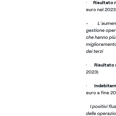
·
Risultato 
euro nel 2023
-
L’aument
gestione opera
che hanno più
miglioramento 
dei terzi
·
Risultato
2023)
·
Indebitam
euro a fine 2
­
I positivi f
delle operazio