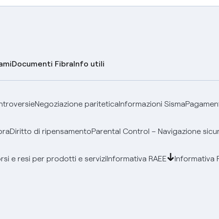
lami
Documenti Fibra
Info utili
ontroversie
Negoziazione paritetica
Informazioni Sisma
Pagamenti
bra
Diritto di ripensamento
Parental Control – Navigazione sicu
si e resi per prodotti e servizi
Informativa RAEE
Informativa 