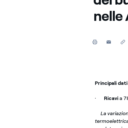
nelle
Principali dat
·
Ricavi
a 78
­
La variazio
termoelettrica