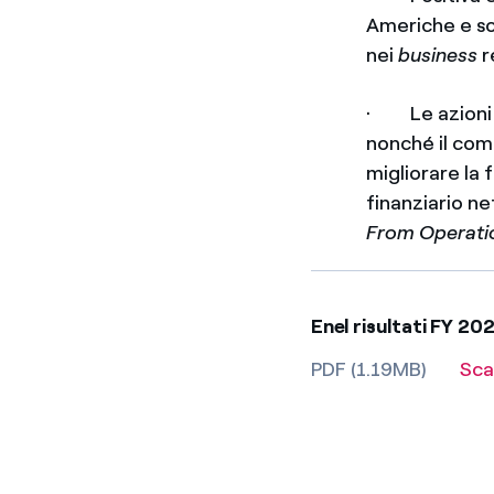
Americhe e s
nei
business
r
· Le azioni m
nonché il co
migliorare la 
finanziario ne
From Operati
Enel risultati FY 2
PDF (1.19MB)
Sca