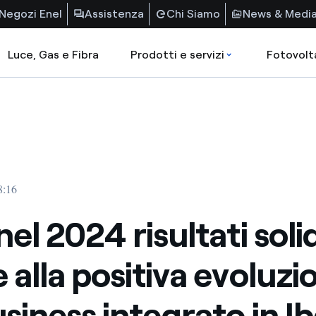
Negozi Enel
Assistenza
Chi Siamo
News & Medi
Luce, Gas e Fibra
Prodotti e servizi
Fotovolt
8:16
nel 2024 risultati solid
e alla positiva evoluzi
siness integrato in Ib