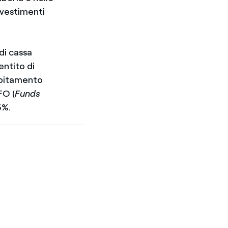
nvestimenti
di cassa
ntito di
debitamento
FO (
Funds
5%.