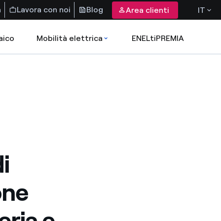
a
Lavora con noi
Blog
Area clienti
IT
aico
Mobilità elettrica
ENELtiPREMIA
i
one
eria e