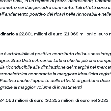
rcati finali, in un regime di prezzi decrescenti, unitame
erimetro nei due periodi a confronto. Tali effetti sono st
l’andamento positivo dei ricavi nelle rinnovabili e nelle 
dinario
a 22.801 milioni di euro (21.969 milioni di euro 
e è attribuibile al positivo contributo dei
business
integ
agna, Stati Uniti e America Latina che ha più che compe
alia riconducibile alla diminuzione dei margini nei mercati
ermoelettrica nonostante la maggiore idraulicità regis
 Positivo anche l’apporto delle attività di gestione delle 
 grazie al maggior volume di investimenti
24.066 milioni di euro (20.255 milioni di euro nel 2023,