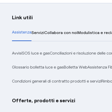
Link utili
Assistenza
Servizi
Collabora con noi
Modulistica e rec
Avvisi
SOS luce e gas
Conciliazioni e risoluzione delle c
Glossario bolletta luce e gas
Bolletta Web
Assistenza Fi
Condizioni generali di contratto prodotti e servizi
Rimbor
Offerte, prodotti e servizi