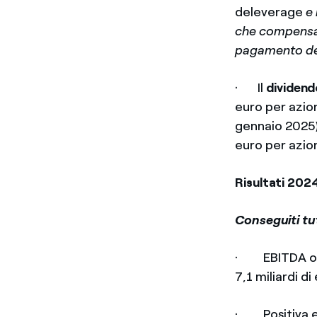
deleverage
e 
che compensat
pagamento dei
· Il
dividend
euro per azion
gennaio 2025),
euro per azio
Risultati 2024
Conseguiti tutt
· EBITDA ordi
7,1 miliardi di
· Positiva e