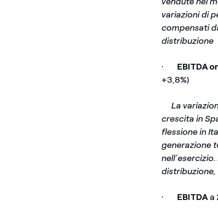
vendute nei me
variazioni di p
compensati dal
distribuzione
·
EBITDA or
+3,8%)
­
La variazion
crescita in Sp
flessione in It
generazione t
nell’esercizio.
distribuzione,
·
EBITDA
a 