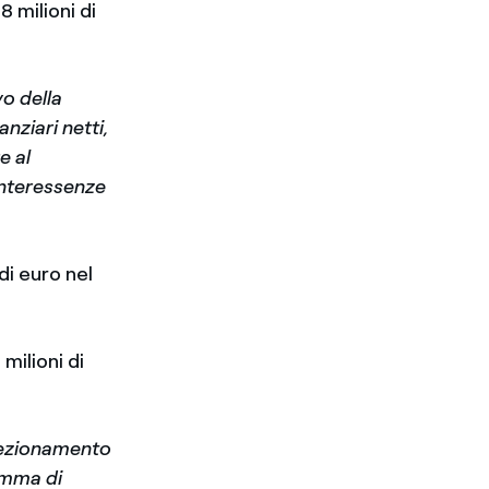
8 milioni di
o della
nziari netti,
e al
interessenze
di euro nel
milioni di
rfezionamento
ramma di