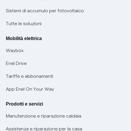
Informazioni precontrattuali prodotti e servizi
Certificazioni
Sistemi di accumulo per fotovoltaico
Condizioni generali di contratto prodotti e servizi
Nuove regole europee per la protezione dei dati
Tutte le soluzioni
Rimborsi e resi per prodotti e servizi
Offerte Placet non vulnerabili
Mobilità elettrica
Informativa RAEE
Offerta Tutela Vulnerabilità Gas
Waybox
Informativa Privacy AI
Mobilità Elettrica
Enel Drive
Phishing e truffe online
Tariffe e abbonamenti
Verifica chi ti ha chiamato
App Enel On Your Way
Agevolazione utenti con disabilità per offerte Fibra
Prodotti e servizi
Informativa RAEE
Manutenzione e riparazione caldaia
Assistenza e riparazione per la casa