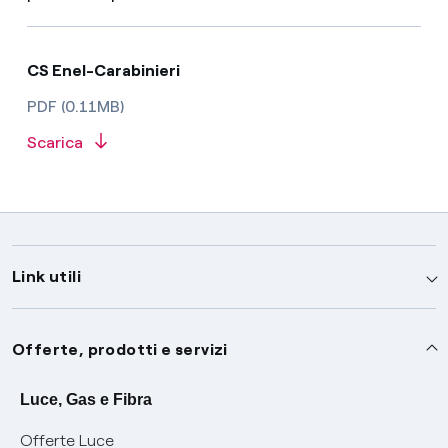
CS Enel-Carabinieri
PDF (0.11MB)
Scarica
Link utili
Assistenza
Offerte, prodotti e servizi
Avvisi
Servizi
Luce, Gas e Fibra
Offerte Luce
SOS luce e gas