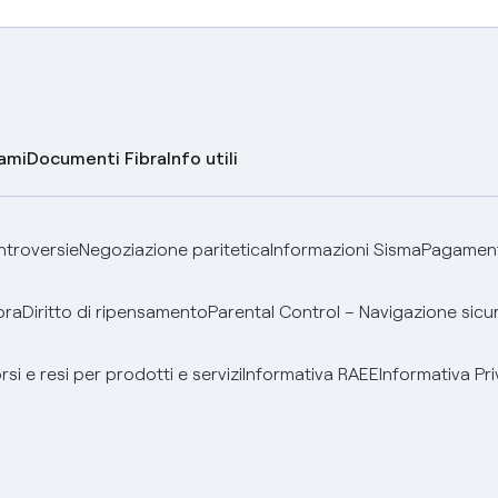
lami
Documenti Fibra
Info utili
ontroversie
Negoziazione paritetica
Informazioni Sisma
Pagamenti
bra
Diritto di ripensamento
Parental Control – Navigazione sicu
si e resi per prodotti e servizi
Informativa RAEE
Informativa Pri