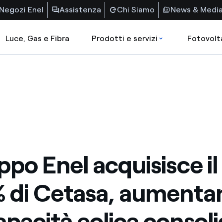
Negozi Enel
Assistenza
Chi Siamo
News & Medi
Luce, Gas e Fibra
Prodotti e servizi
Fotovolt
ppo Enel acquisisce il
 di Cetasa, aumenta
apacità eolica consol