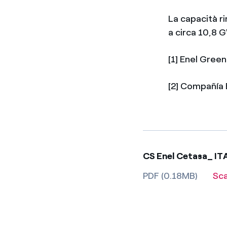
La capacità r
a circa 10,8 
[1] Enel Gree
[2] Compañía E
CS Enel Cetasa_ IT
PDF (0.18MB)
Sc