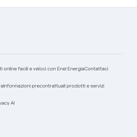
 online facili e veloci con Enel Energia
Contattaci
ra
Informazioni precontrattuali prodotti e servizi
vacy AI