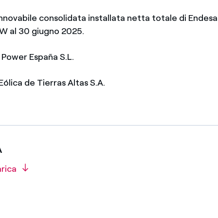
innovabile consolidata installata netta totale di End
GW al 30 giugno 2025.
n Power España S.L.
ólica de Tierras Altas S.A.
A
arica