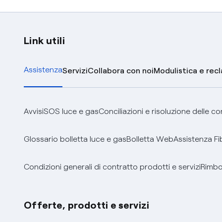
Link utili
Assistenza
Servizi
Collabora con noi
Modulistica e rec
Avvisi
SOS luce e gas
Conciliazioni e risoluzione delle c
Glossario bolletta luce e gas
Bolletta Web
Assistenza Fi
Condizioni generali di contratto prodotti e servizi
Rimbor
Offerte, prodotti e servizi