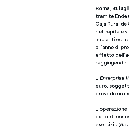
Roma, 31 lugl
tramite Endes
Caja Rural de
del capitale s
impianti eolic
all’anno di pr
effetto dell'
raggiugendo i
L’
Enterprise 
euro, soggetto
prevede un inc
L'operazione è
da fonti rinno
esercizio (
Bro