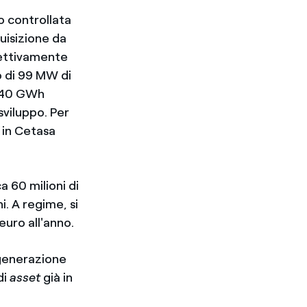
o controllata
uisizione da
pettivamente
o di 99 MW di
a 240 GWh
sviluppo. Per
 in Cetasa
a 60 milioni di
. A regime, si
euro all'anno.
i generazione
di
asset
già in