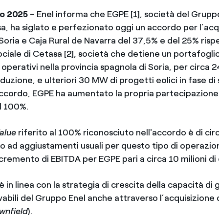
io 2025
– Enel informa che EGPE [1], società del Grupp
a, ha siglato e perfezionato oggi un accordo per l’acq
 Soria e Caja Rural de Navarra del 37,5% e del 25% ris
ociale di Cetasa [2], società che detiene un portafogli
i operativi nella provincia spagnola di Soria, per circ
oduzione, e ulteriori 30 MW di progetti eolici in fase di 
accordo, EGPE ha aumentato la propria partecipazione
l 100%.
Value
riferito al 100% riconosciuto nell'accordo è di circ
 ad aggiustamenti usuali per questo tipo di operazioni
remento di EBITDA per EGPE pari a circa 10 milioni di 
 in linea con la strategia di crescita della capacità d
vabili del Gruppo Enel anche attraverso l’acquisizione 
wnfield
).