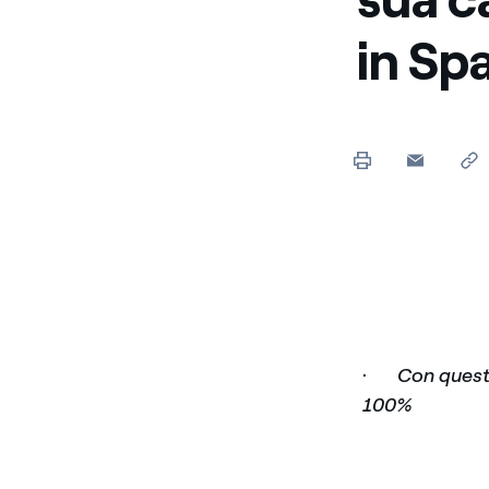
in Sp
·
Con questa
100%