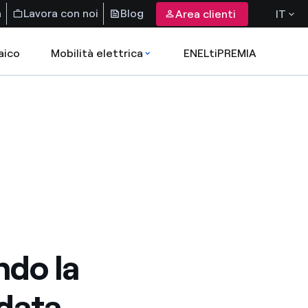
a
Lavora con noi
Blog
Area clienti
IT
aico
Mobilità elettrica
ENELtiPREMIA
ndo la
idata