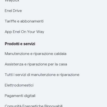
Waybox
Informativa Privacy AI
Mobilità Elettrica
Enel Drive
Phishing e truffe online
Tariffe e abbonamenti
Verifica chi ti ha chiamato
App Enel On Your Way
Agevolazione utenti con disabilità per offerte Fibra
Prodotti e servizi
Informativa RAEE
Manutenzione e riparazione caldaia
Assistenza e riparazione per la casa
Tutti i servizi di manutenzione e riparazione
Elettrodomestici
Pagamenti digitali
Comunità Energetiche Rinnovabili