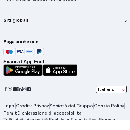
Siti globali
Enel Group
Paga anche con
Enel Green Power
Global Trading
Scarica l'App Enel
Global Procurement
Gridspertise
Open Innovability
seleziona una l
Italiano
Legal
Credits
Privacy
Società del Gruppo
Cookie Policy
Remit
Dichiarazione di accessibilità
Tutti i diritti riservati © Enel Italia S.p.a. © Enel Energia
S.p.a. | Gruppo IVA Enel P.IVA 15844561009