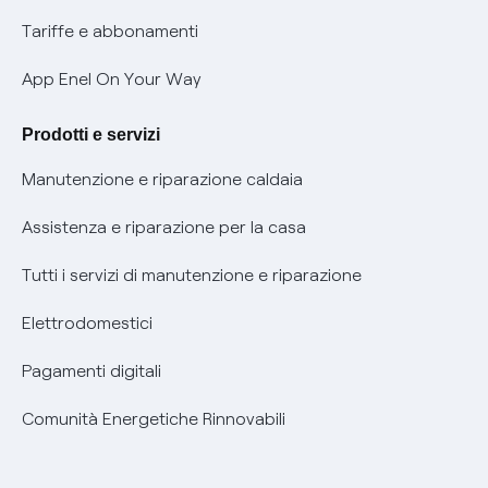
Phishing e truffe online
Tariffe e abbonamenti
Verifica chi ti ha chiamato
App Enel On Your Way
Agevolazione utenti con disabilità per offerte Fibra
Prodotti e servizi
Informativa RAEE
Manutenzione e riparazione caldaia
Assistenza e riparazione per la casa
Tutti i servizi di manutenzione e riparazione
Elettrodomestici
Pagamenti digitali
Comunità Energetiche Rinnovabili