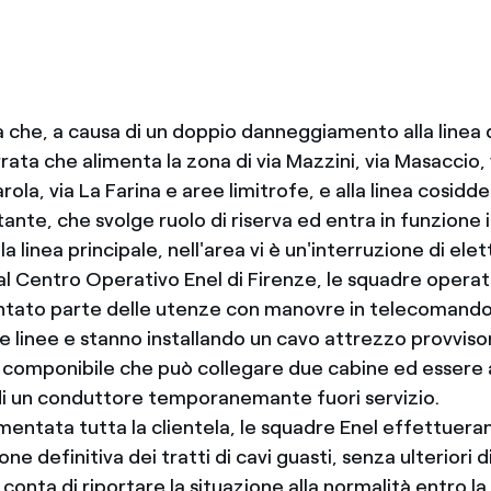
 che, a causa di un doppio danneggiamento alla linea 
rata che alimenta la zona di via Mazzini, via Masaccio, 
ola, via La Farina e aree limitrofe, e alla linea cosidd
nte, che svolge ruolo di riserva ed entra in funzione i
la linea principale, nell'area vi è un'interruzione di elett
l Centro Operativo Enel di Firenze, le squadre operat
ntato parte delle utenze con manovre in telecomando
e linee e stanno installando un cavo attrezzo provviso
ea componibile che può collegare due cabine ed essere 
di un conduttore temporanemante fuori servizio.
imentata tutta la clientela, le squadre Enel effettueran
one definitiva dei tratti di cavi guasti, senza ulteriori d
l conta di riportare la situazione alla normalità entro la