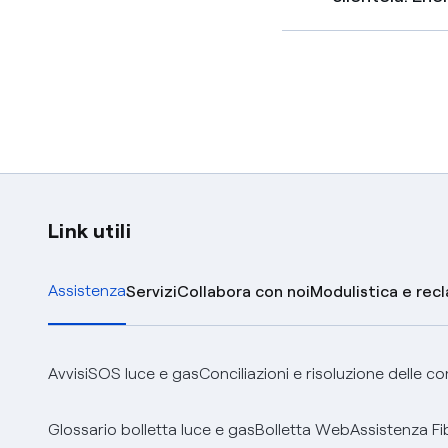
Link utili
Assistenza
Servizi
Collabora con noi
Modulistica e rec
Avvisi
SOS luce e gas
Conciliazioni e risoluzione delle c
Glossario bolletta luce e gas
Bolletta Web
Assistenza Fi