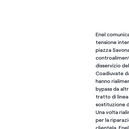
Enel comunica
tensione inter
piazza Savonar
controalimenta
disservizio del
Coadiuvate da
hanno rialime
bypass da altr
tratto di lin
sostituzione 
Una volta rial
per la riparazi
clientela. Ene