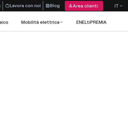
a
Lavora con noi
Blog
Area clienti
IT
aico
Mobilità elettrica
ENELtiPREMIA