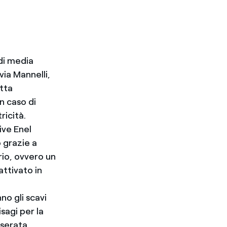
di media
via Mannelli,
etta
n caso di
ricità.
ive Enel
 grazie a
rio, ovvero un
attivato in
no gli scavi
isagi per la
 serata.