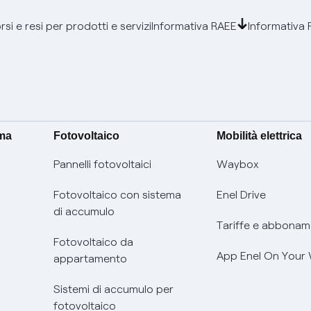
si e resi per prodotti e servizi
Informativa RAEE
Informativa 
ima
Fotovoltaico
Mobilità elettrica
Pannelli fotovoltaici
Waybox
Fotovoltaico con sistema
Enel Drive
di accumulo
Tariffe e abbonam
Fotovoltaico da
App Enel On Your
appartamento
Sistemi di accumulo per
fotovoltaico