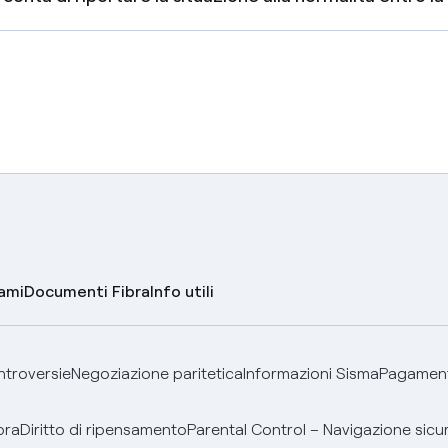
lami
Documenti Fibra
Info utili
ontroversie
Negoziazione paritetica
Informazioni Sisma
Pagamenti
bra
Diritto di ripensamento
Parental Control – Navigazione sicu