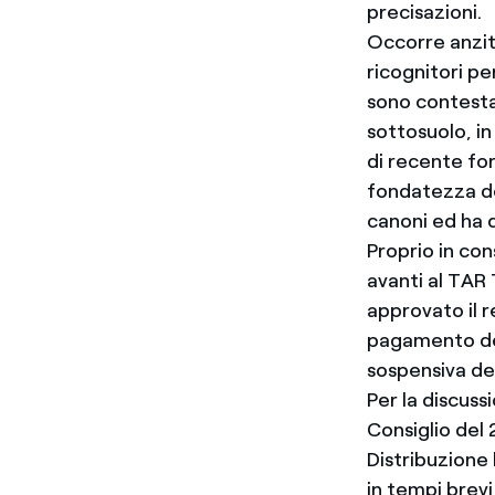
precisazioni.
Occorre anzit
ricognitori pe
sono contestat
sottosuolo, in
di recente fo
fondatezza del
canoni ed ha q
Proprio in co
avanti al TAR
approvato il r
pagamento del
sospensiva de
Per la discuss
Consiglio del 
Distribuzione
in tempi brevi