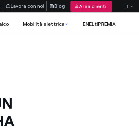
a
Lavora con noi
Blog
Area clienti
IT
aico
Mobilità elettrica
ENELtiPREMIA
UN
HA