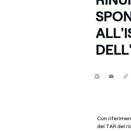
SPO
ALL'
DELL
Con riferiment
del TAR del ri