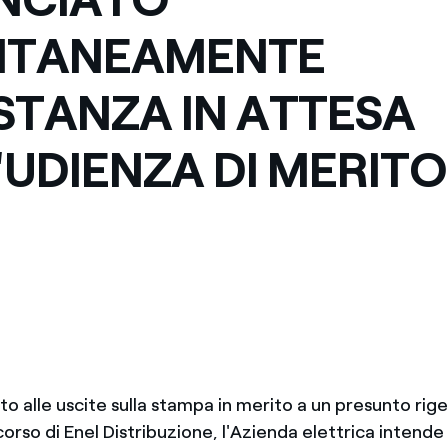
NTANEAMENTE
ISTANZA IN ATTESA
'UDIENZA DI MERITO
o alle uscite sulla stampa in merito a un presunto rig
corso di Enel Distribuzione, l'Azienda elettrica intende