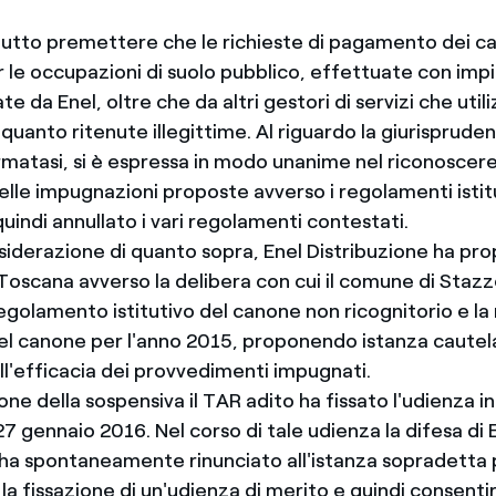
utto premettere che le richieste di pagamento dei c
r le occupazioni di suolo pubblico, effettuate con impia
e da Enel, oltre che da altri gestori di servizi che utili
 quanto ritenute illegittime. Al riguardo la giurisprude
rmatasi, si è espressa in modo unanime nel riconoscere
le impugnazioni proposte avverso i regolamenti istituti
uindi annullato i vari regolamenti contestati.
nsiderazione di quanto sopra, Enel Distribuzione ha pro
 Toscana avverso la delibera con cui il comune di Sta
egolamento istitutivo del canone non ricognitorio e la 
 canone per l'anno 2015, proponendo istanza cautela
ll'efficacia dei provvedimenti impugnati.
ione della sospensiva il TAR adito ha fissato l'udienza 
27 gennaio 2016. Nel corso di tale udienza la difesa di 
 ha spontaneamente rinunciato all'istanza sopradetta
 la fissazione di un'udienza di merito e quindi consenti