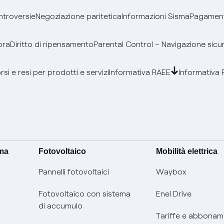
ontroversie
Negoziazione paritetica
Informazioni Sisma
Pagamenti
bra
Diritto di ripensamento
Parental Control – Navigazione sicu
si e resi per prodotti e servizi
Informativa RAEE
Informativa 
ima
Fotovoltaico
Mobilità elettrica
Pannelli fotovoltaici
Waybox
Fotovoltaico con sistema
Enel Drive
di accumulo
Tariffe e abbonam