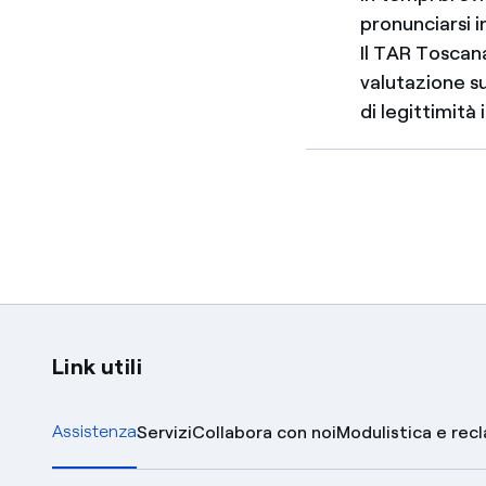
pronunciarsi i
Il TAR Toscan
valutazione su
di legittimità
Link utili
Assistenza
Servizi
Collabora con noi
Modulistica e rec