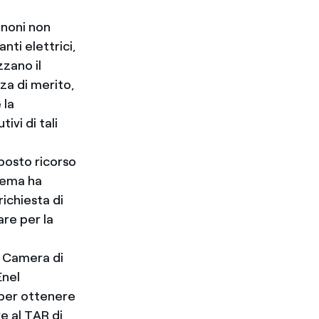
anoni non
nti elettrici,
zzano il
nza di merito,
 la
vi di tali
posto ricorso
zzema ha
richiesta di
re per la
in Camera di
Enel
 per ottenere
re al TAR di