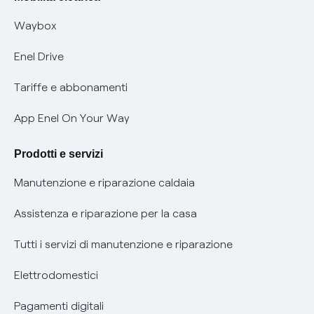
Informativa RAEE
Offerta Tutela Vulnerabilità Gas
Waybox
Informativa Privacy AI
Mobilità Elettrica
Enel Drive
Phishing e truffe online
Tariffe e abbonamenti
Verifica chi ti ha chiamato
App Enel On Your Way
Agevolazione utenti con disabilità per offerte Fibra
Prodotti e servizi
Informativa RAEE
Manutenzione e riparazione caldaia
Assistenza e riparazione per la casa
Tutti i servizi di manutenzione e riparazione
Elettrodomestici
Pagamenti digitali