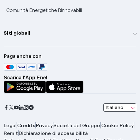
Comunità Energetiche Rinnovabili
Siti globali
Enel Group
Paga anche con
Enel Green Power
Global Trading
Scarica l'App Enel
Global Procurement
Gridspertise
Open Innovability
seleziona una l
Italiano
Legal
Credits
Privacy
Società del Gruppo
Cookie Policy
Remit
Dichiarazione di accessibilità