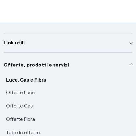
Link utili
Assistenza
Offerte, prodotti e servizi
Avvisi
Servizi
Luce, Gas e Fibra
Offerte Luce
SOS luce e gas
Servizio di salvaguardia
Collabora con noi
Offerte Gas
Conciliazioni e risoluzione delle controversie
Servizio default di distribuzione
Sponsorizzazioni
Modulistica e reclami
Offerte Fibra
Negoziazione paritetica
Tutele graduali
Diventa nostro partner
Moduli e documenti
Tutte le offerte
Informazioni Sisma
Documenti Fibra