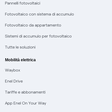
Assistenza Fibra
Pannelli fotovoltaici
Bollette energia elettrica e gas: cambiano i tempi di
Diritto di ripensamento
prescrizione
Fotovoltaico con sistema di accumulo
Parental Control – Navigazione sicura
Remit
Fotovoltaico da appartamento
Informazioni precontrattuali prodotti e servizi
Certificazioni
Sistemi di accumulo per fotovoltaico
Condizioni generali di contratto prodotti e servizi
Nuove regole europee per la protezione dei dati
Tutte le soluzioni
Rimborsi e resi per prodotti e servizi
Offerte Placet non vulnerabili
Mobilità elettrica
Informativa RAEE
Offerta Tutela Vulnerabilità Gas
Waybox
Informativa Privacy AI
Mobilità Elettrica
Enel Drive
Phishing e truffe online
Tariffe e abbonamenti
Verifica chi ti ha chiamato
App Enel On Your Way