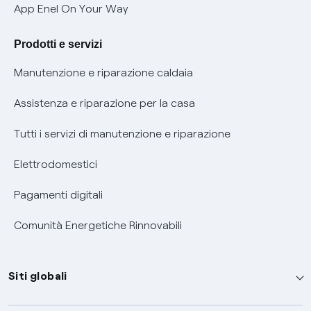
Verifica chi ti ha chiamato
App Enel On Your Way
Agevolazione utenti con disabilità per offerte Fibra
Prodotti e servizi
Informativa RAEE
Manutenzione e riparazione caldaia
Assistenza e riparazione per la casa
Tutti i servizi di manutenzione e riparazione
Elettrodomestici
Pagamenti digitali
Comunità Energetiche Rinnovabili
Siti globali