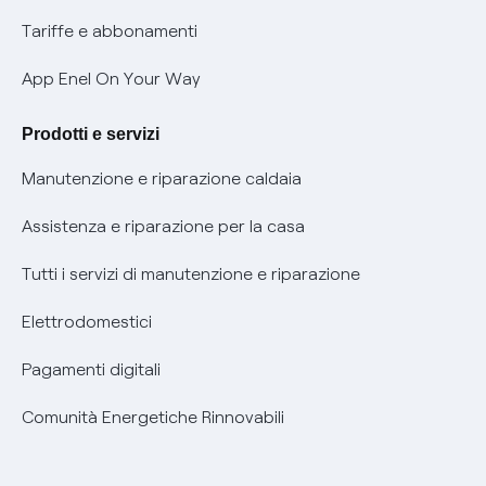
Phishing e truffe online
Tariffe e abbonamenti
Verifica chi ti ha chiamato
App Enel On Your Way
Agevolazione utenti con disabilità per offerte Fibra
Prodotti e servizi
Informativa RAEE
Manutenzione e riparazione caldaia
Assistenza e riparazione per la casa
Tutti i servizi di manutenzione e riparazione
Elettrodomestici
Pagamenti digitali
Comunità Energetiche Rinnovabili